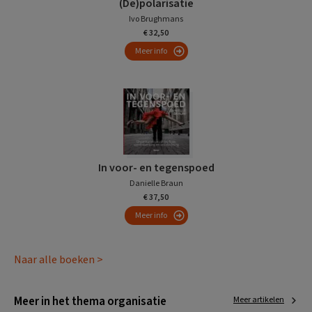
(De)polarisatie
Ivo Brughmans
€ 32,50
Meer info
In voor- en tegenspoed
Danielle Braun
€ 37,50
Meer info
Naar alle boeken >
Meer in het thema organisatie
Meer artikelen