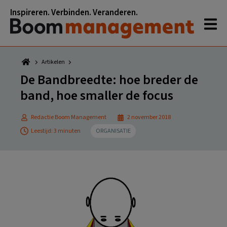
Spring
Door
Spring
Spring
Inspireren. Verbinden. Veranderen.
naar
naar
naar
naar
de
de
de
de
hoofdnavigatie
hoofd
eerste
voettekst
inhoud
sidebar
Artikelen
De Bandbreedte: hoe breder de
band, hoe smaller de focus
Redactie Boom Management
2 november 2018
Leestijd: 3 minuten
ORGANISATIE