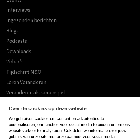
Events
Interviews
Ingezonden berichten
Blogs
Podcasts
Downloads
Video’s
Tijdschrift M&O
Leren Veranderen
Veranderen als samenspel
Boekensites
Over de cookies op deze website
Koninklijke Boom uitgevers
We gebruiken cookies om content en advertenties te
Boom Psychologie
personaliseren, om functies voor social media te bieden en om ons
websiteverkeer te analyseren. Ook delen we informatie over jouw
Boom Hoger Onderwijs
gebruik van onze site met onze partners voor social media,