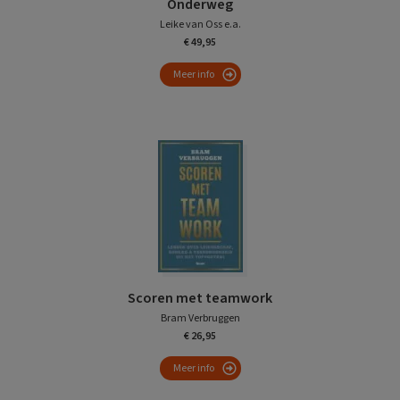
Onderweg
Leike van Oss e.a.
€ 49,95
Meer info
Scoren met teamwork
Bram Verbruggen
€ 26,95
Meer info