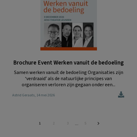
Brochure Event Werken vanuit de bedoeling
Samen werken vanuit de bedoeling Organisaties zijn
‘verdraaid’ als de natuurlijke principes van
organiseren verloren zijn gegaan onder een...
Astrid Geraats
, 14 mei 2026
Pagina
Pagina
Pagina
Pagina
1
2
3
5
Interim
…
pagina's
zijn