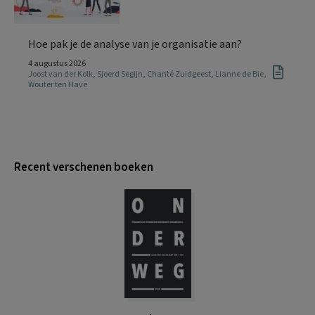
Hoe pak je de analyse van je organisatie aan?
4 augustus 2026
Joost van der Kolk
,
Sjoerd Segijn
,
Chanté Zuidgeest
,
Lianne de Bie
,
Wouter ten Have
Recent verschenen boeken