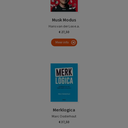
Musk Modus
Hans van der Loo e.a.
€ 27,50
Meer info
Merklogica
Marc Oosterhout
€ 37,50