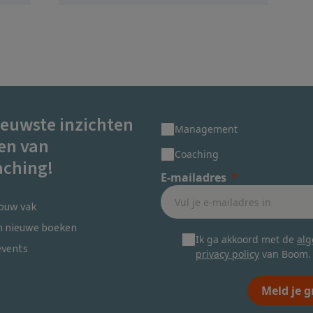
ieuwste inzichten
Management
en van
Coaching
ching!
E-mailadres
jouw vak
en nieuwe boeken
Ik ga akkoord met de
al
events
privacy policy
van Boom.
Meld je g