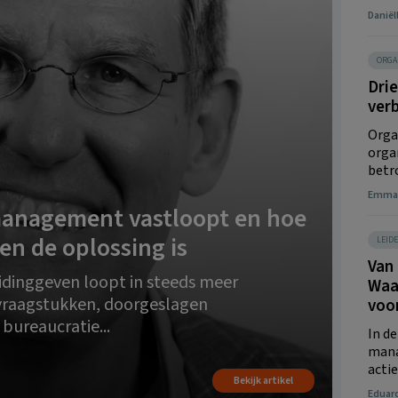
Daniël
ORGA
Dri
ver
Orga
orga
betro
Emmal
anagement vastloopt en hoe
en de oplossing is
LEID
Van 
eidinggeven loopt in steeds meer
Waar
 vraagstukken, doorgeslagen
voo
 bureaucratie...
In de
mana
actie
Bekijk artikel
Eduard