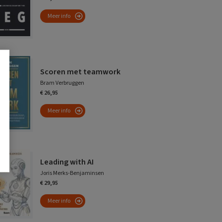
Meer info
Scoren met teamwork
Bram Verbruggen
€ 26,95
Meer info
Leading with AI
Joris Merks-Benjaminsen
€ 29,95
Meer info