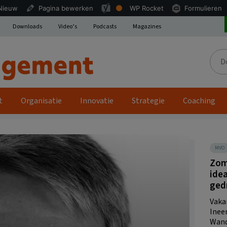
SEO
Nieuw
Pagina bewerken
WP Rocket
Formulieren
OK
Downloads
Video’s
Podcasts
Magazines
Door
de
site
t
Organisatie
Innovatie
Strategie
Coaching
MVO
Zome
idea
ged
Vaka
Inee
Wand