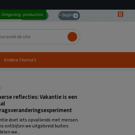
Omgeving: production
Hallo
Redactie Boom Management
Academy
Shop
zoek
Andere thema’s
rse reflecties: Vakantie is een
al
ragsveranderingsexperiment
ntie doet iets opvallends met mensen.
ns ontbijten we uitgebreid buiten.
elen we...