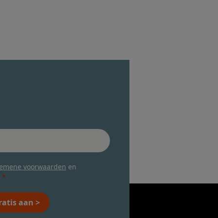
gemene voorwaarden
en
ratis aan >