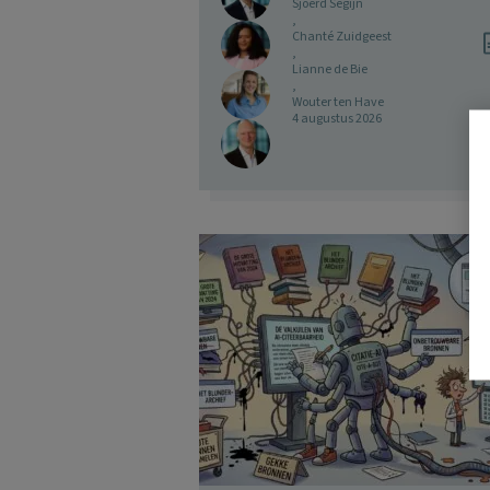
Sjoerd Segijn
,
Chanté Zuidgeest
,
Lianne de Bie
,
Wouter ten Have
4 augustus 2026