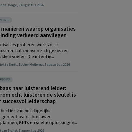
le de Jonge
, 5 augustus 2026
NISATIE
e manieren waarop organisaties
binding verkeerd aanvliegen
nisaties proberen werk zo te
niseren dat mensen zich gezien en
kken voelen. Die intentie...
otte Smit
,
Esther Mollema
, 5 augustus 2026
ERSCHAP
baas naar luisterend leider:
om echt luisteren de sleutel is
r succesvol leiderschap
 hectiek van het dagelijks
gement overschreeuwen
plannen, KPI’s en snelle oplossingen...
 van Brakel
, 5 augustus 2026