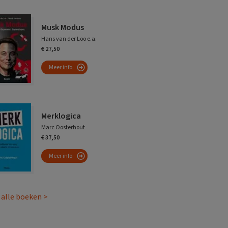
Musk Modus
Hans van der Loo e.a.
€ 27,50
Meer info
Merklogica
Marc Oosterhout
€ 37,50
Meer info
 alle boeken >