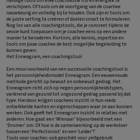
handige tools om elke coachsessie fris en energiek te
verschijnen. Of tools om de voortgang van de coachee
nauwkeurig en volledig bij te houden. Ook zijn er tools om
de juiste setting te creëren of doelen smart te formuleren.
Nog los van alle coachingstools, die je concreet tijdens de
sessie kunt toepassen om je coachee eens op een andere
manier te benaderen. Kortom, alle kennis, expertise en
tools om jouw coachee de best mogelijke begeleiding te
kunnen geven.
Het Enneagram, een coachingstool
Een mooi voorbeeld van een succesvolle coachingstool is
het persoonlijkheidsmodel Enneagram. Een eeuwenoude
methode gericht op bewust en onbewust gedrag. Het
Enneagram richt zich op negen persoonlijkheidstypen,
variërend van gezond tot ongezond gedrag passend bij dat
type. Hierdoor krijgen coachees inzicht in hun reeds
ontwikkelde kanten en eigenschappen waar ze aan kunnen
werken. Ook geeft het Enneagram inzicht in relaties met
anderen. Hoe gaat een ‘Winnaar’ bijvoorbeeld met een
‘Dromer’ om. Of hoe is de samenwerking op de werkvloer
tussen een ‘Perfectionist’ en een ‘Leider’?
Tools voor coaches: ook geschikt voor zelfgebruik