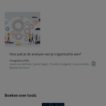
Hoe pak je de analyse van je organisatie aan?
4 augustus 2026
Joost van der Kolk
,
Sjoerd Segijn
,
Chanté Zuidgeest
,
Lianne de Bie
,
Wouter ten Have
Boeken over tools