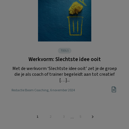
TOOLS
Werkvorm: Slechtste idee ooit
Met de werkvorm ‘Slechtste idee ooit’ zet je de groep
die je als coach of trainer begeleidt aan tot creatief
[…]...
Redactie Boom Coaching
, 6 november 2024
Pagina
Pagina
Pagina
Pagina
1
2
3
5
Interim
…
pagina's
zijn