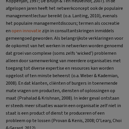
Koppenjan, 1997; De Bruijn & Ten Heuvelhof, 2007). In de
afgelopen jaren heeft het netwerkconcept ook de populaire
managementlectuur bereikt (o.a. Lanting, 2010), evenals
het populaire managementdiscours; termen als cocreatie
en
open innovatie
zijn in consultantskringen inmiddels
gemeengoed geworden. Als belangrijkste verklaringen voor
de opkomst van het werken in netwerken worden genoemd
dat groei van complexe (soms zelfs ‘wicked’) problemen
alleen door samenwerking van meerdere organisaties met
toegang tot diverse expertise en resources kan worden
opgelost of ten minste beheerst (o.a. Weber & Kademian,
2008). En dat klanten, cliënten of burgers in toenemende
mate vragen om producten, diensten of oplossingen op
maat (Prahalad & Krishnan, 2008). In ieder geval ontstaan
er steeds meer situaties waarin een organisatie zelf niet in
staat is een product of dienst te produceren of een
probleem op te lossen (Provan & Kenis, 2008; O’Leary, Choi
& Gerard, 2012).