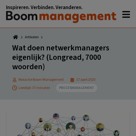
Spring
Door
Spring
Spring
Inspireren. Verbinden. Veranderen.
naar
naar
naar
naar
de
de
de
de
hoofdnavigatie
hoofd
eerste
voettekst
inhoud
sidebar
Artikelen
Wat doen netwerkmanagers
eigenlijk? (Longread, 7000
woorden)
Redactie Boom Management
17 april 2020
Leestijd: 37 minuten
PROCESMANAGEMENT