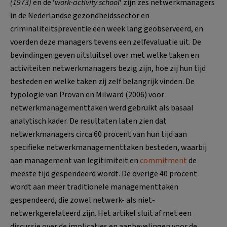
(1973)
en de ‘
work-activity school
‘ zijn zes netwerkmanagers
in de Nederlandse gezondheidssector en
criminaliteitspreventie een week lang geobserveerd, en
voerden deze managers tevens een zelfevaluatie uit. De
bevindingen geven uitsluitsel over met welke taken en
activiteiten netwerkmanagers bezig zijn, hoe zij hun tijd
besteden en welke taken zij zelf belangrijk vinden. De
typologie van Provan en Milward (2006) voor
netwerkmanagementtaken werd gebruikt als basaal
analytisch kader. De resultaten laten zien dat
netwerkmanagers circa 60 procent van hun tijd aan
specifieke netwerkmanagementtaken besteden, waarbij
aan management van legitimiteit en
commitment
de
meeste tijd gespendeerd wordt. De overige 40 procent
wordt aan meer traditionele managementtaken
gespendeerd, die zowel netwerk- als niet-
netwerkgerelateerd zijn. Het artikel sluit af met een
discussie over de implicaties en aanbevelingen voor de