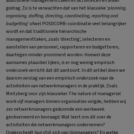
additionele managementtaken en activiteiten en ander
gedrag. Zo is te verwachten dat van het klassieke ‘
planning,
organising, staffing, directing, coordinating, reporting and
budgetting
’ ofwel POSDCORB-coördinatie veel belangrijker
wordt en dat traditionele hiërarchische
managementtaken, zoals ‘directing’, selecteren en
aanstellen van personeel, rapporteren en budgetteren,
daartegen minder prominent worden. Hoewel deze
aannames plausibel lijken, is er nog weinig empirisch
onderzoek verricht dat dit aantoont. In dit artikel doen we
daarom verslag van een empirisch onderzoek naar de
activiteiten van netwerkmanagers in de praktijk. Zoals
Mintzberg voor zijn klassieker The nature of managerial
work vijf managers binnen organisaties volgde, hebben wij
zes netwerkmanagers gedurende een werkweek
geobserveerd en bevraagd. Wat leert ons dit over de
activiteiten die netwerkmanagers ondernemen?
Onderscheidt hun stijl zich van lijnmanagers? En welke