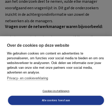
aan het onderzoek deel te nemen, vulde elke manager
voorafgaand een vragenlijst in. Dit gaf de onderzoekers
inzicht in de achtergrondinformatie van zowel de
netwerken als de managers.
Vragen over de netwerkmanager waren bijvoorbeeld:
In hoeverre is de netwerkmanager zelf (formeel)
werkzaam voor een organisatie binnen dit netwerk en,
Over de cookies op deze website
zo ja, voor welke?
We gebruiken cookies om content en advertenties te
In hoeverre zijn de taken gericht op het regisseren van
personaliseren, om functies voor social media te bieden en om ons
het netwerk?
websiteverkeer te analyseren. Ook delen we informatie over jouw
gebruik van onze site met onze partners voor social media,
Naar wie moet de netwerkmanager rapporteren?
adverteren en analyse.
Wat is de professionele achtergrond?
Privacy- en cookieverklaring
Hierna werd elke manager door twee van de auteurs een
Cookie-instellingen
weeklang geobserveerd (na een pretest met twee
Alle cookies toestaan
managers, waarna het observatie-instrument getest en zo
nodig aangepast werd). Hierbij noteerden de observerende