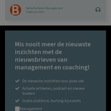
Redactie Boom Management
3 februari 2023
Mis nooit meer de nieuwste
inzichten met de
nieuwsbrieven van
management en coaching!
De nieuwste inzichten voor jouw vak
Actuele artikelen, podcast en nieuwe
boeken
Gratis platform, korting bij events
Management