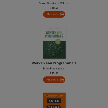
Sarah Derriks-de Wit e.a.
€ 40,50
Meer info
Werken aan Programma’s
Björn Prevaas e.a.
€ 45,90
Meer info