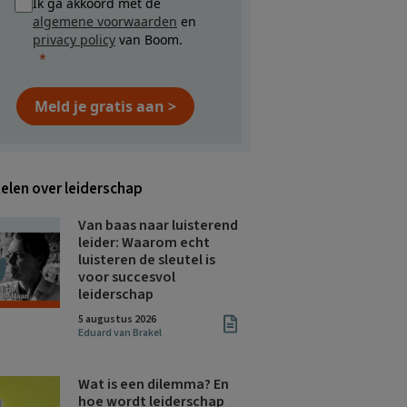
Ik ga akkoord met de
algemene voorwaarden
en
privacy policy
van Boom.
Meld je gratis aan >
kelen over leiderschap
Van baas naar luisterend
leider: Waarom echt
luisteren de sleutel is
voor succesvol
leiderschap
5 augustus 2026
Eduard van Brakel
Wat is een dilemma? En
hoe wordt leiderschap