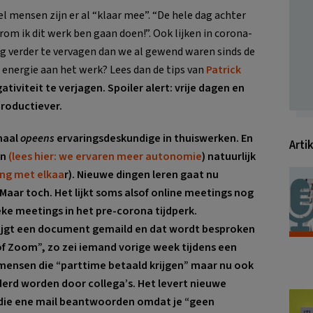
 mensen zijn er al “klaar mee”. “De hele dag achter
om ik dit werk ben gaan doen!”. Ook lijken in corona-
og verder te vervagen dan we al gewend waren sinds de
 energie aan het werk? Lees dan de tips van
Patrick
tiviteit te verjagen. Spoiler alert: vrije dagen en
roductiever.
maal
opeens
ervaringsdeskundige in thuiswerken. En
Arti
en
(lees hier: we ervaren meer autonomie
) natuurlijk
ing met elkaa
r). Nieuwe dingen leren gaat nu
aar toch. Het lijkt soms alsof online meetings nog
ke meetings in het pre-corona tijdperk.
krijgt een document gemaild en dat wordt besproken
f Zoom”, zo zei iemand vorige week tijdens een
ensen die “parttime betaald krijgen” maar nu ook
erd worden door collega’s. Het levert nieuwe
r die ene mail beantwoorden omdat je “geen