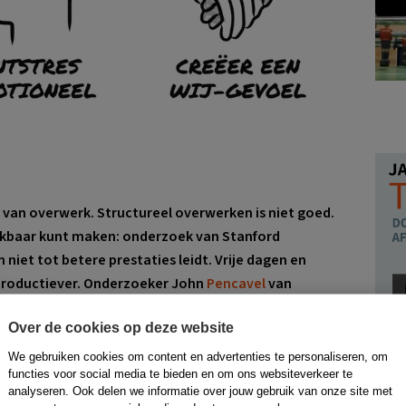
n van overwerk
. Structureel overwerken is niet goed.
eekbaar kunt maken: onderzoek van Stanford
 niet tot betere prestaties leidt. Vrije dagen en
roductiever. Onderzoeker John
Pencavel
van
ensen na 55 uur werken minder productief worden.
Over de cookies op deze website
 niet meer gedaan dan in
55 uur
. Kortom, grenzen
 gefocust werkt, maar op tijd de knop omzet en de
We gebruiken cookies om content en advertenties te personaliseren, om
functies voor social media te bieden en om ons websiteverkeer te
analyseren. Ook delen we informatie over jouw gebruik van onze site met