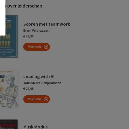
en over leiderschap
Scoren met teamwork
Bram Verbruggen
€ 26,95
Meer info
Leading with AI
Joris Merks-Benjaminsen
€ 29,95
Meer info
Musk Modus