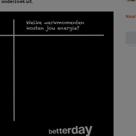
p onderzoek uit.
Naar