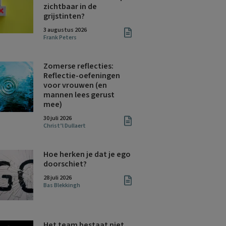
zichtbaar in de
grijstinten?
3 augustus 2026
Frank Peters
Zomerse reflecties:
Reflectie-oefeningen
voor vrouwen (en
mannen lees gerust
mee)
30 juli 2026
Christ’l Dullaert
Hoe herken je dat je ego
doorschiet?
28 juli 2026
Bas Blekkingh
Het team bestaat niet