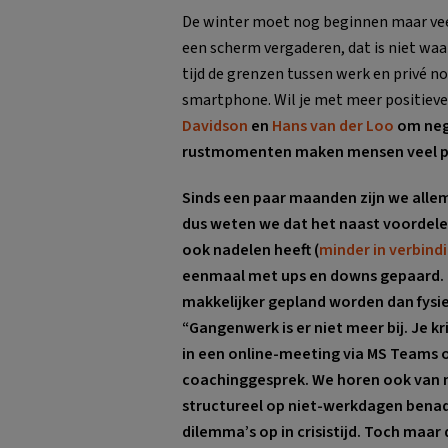
De winter moet nog beginnen maar veel
een scherm vergaderen, dat is niet waar
tijd de grenzen tussen werk en privé n
smartphone. Wil je met meer positieve
Davidson
en
Hans van der Loo
om nega
rustmomenten maken mensen veel p
Sinds een paar maanden zijn we alle
dus weten we dat het naast voordel
ook nadelen heeft (
minder in verbind
eenmaal met ups en downs gepaard. M
makkelijker gepland worden dan fysie
“Gangenwerk is er niet meer bij. Je 
in een online-meeting via MS Teams o
coachinggesprek. We horen ook van m
structureel op niet-werkdagen benad
dilemma’s op in crisistijd. Toch maa