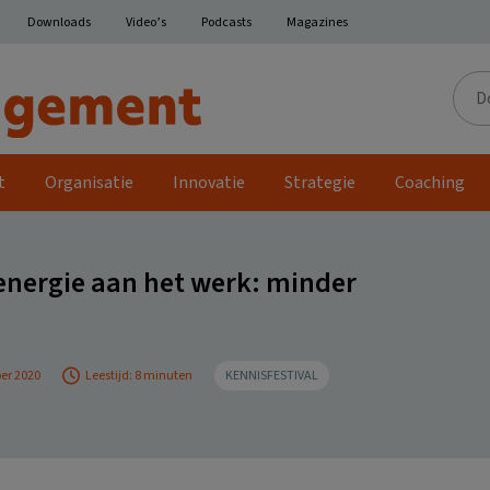
Downloads
Video’s
Podcasts
Magazines
Door
de
site
t
Organisatie
Innovatie
Strategie
Coaching
 energie aan het werk: minder
er 2020
Leestijd: 8 minuten
KENNISFESTIVAL