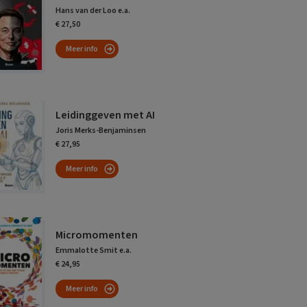
Hans van der Loo e.a.
€ 27,50
Meer info
Leidinggeven met AI
Joris Merks-Benjaminsen
€ 27,95
Meer info
Micromomenten
Emmalotte Smit e.a.
€ 24,95
Meer info