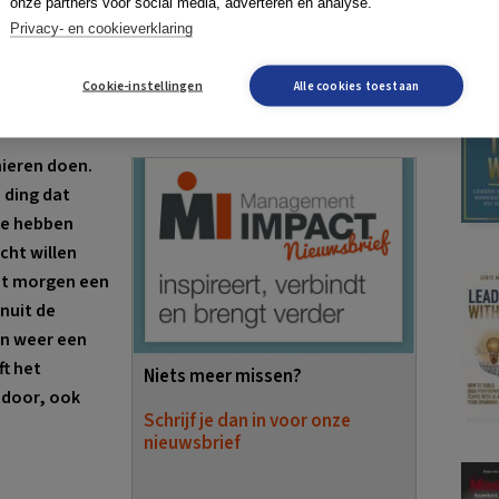
onze partners voor social media, adverteren en analyse.
Boek
Privacy- en cookieverklaring
n mensen veel productiever
Cookie-instellingen
Alle cookies toestaan
rna schakel je uit
ieren doen.
1 ding dat
 we hebben
cht willen
wat morgen een
nuit de
n weer een
ft het
Niets meer missen?
 door, ook
Schrijf je dan in voor onze
nieuwsbrief