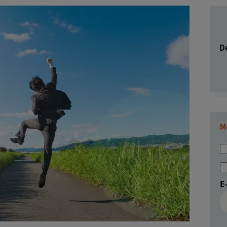
De
M
E