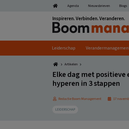
Spring
Door
Spring
Spring
Agenda
Nieuwsbrieven
Blogs
naar
naar
naar
naar
de
de
de
de
Inspireren. Verbinden. Veranderen.
hoofdnavigatie
hoofd
eerste
voettekst
inhoud
sidebar
Leiderschap
Verandermanagemen
Artikelen
Elke dag met positieve
hyperen in 3 stappen
Redactie Boom Management
17 novemb
LEIDERSCHAP