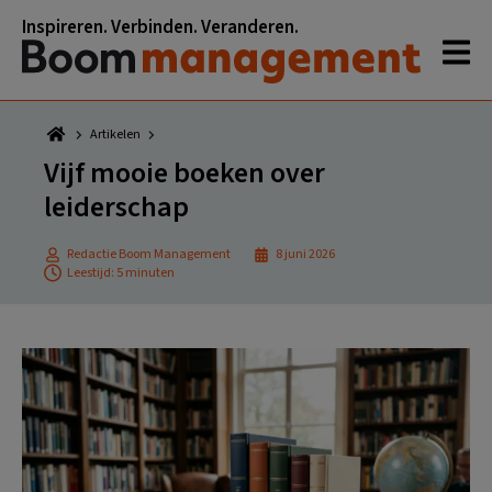
Spring
Door
Spring
Spring
Inspireren. Verbinden. Veranderen.
naar
naar
naar
naar
de
de
de
de
hoofdnavigatie
hoofd
eerste
voettekst
inhoud
sidebar
Artikelen
Vijf mooie boeken over
leiderschap
Redactie Boom Management
8 juni 2026
Leestijd: 5 minuten