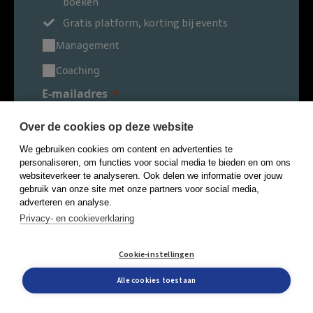
boeken
Gratis platform, korting bij events
Management
Coaching
E-mailadres
Over de cookies op deze website
We gebruiken cookies om content en advertenties te
Ik ga akkoord met de
personaliseren, om functies voor social media te bieden en om ons
algemene voorwaarden
en
websiteverkeer te analyseren. Ook delen we informatie over jouw
privacy policy
van Boom.
gebruik van onze site met onze partners voor social media,
adverteren en analyse.
Meld je gratis aan >
Privacy- en cookieverklaring
Cookie-instellingen
Nieuwsbrieven Boom Management
Alle cookies toestaan
Over ons