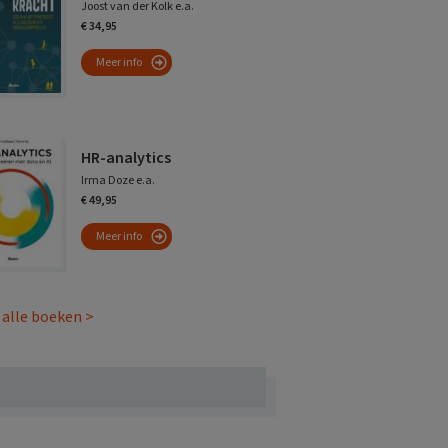
Joost van der Kolk e.a.
€ 34,95
Meer info
HR-analytics
Irma Doze e.a.
€ 49,95
Meer info
 alle boeken >