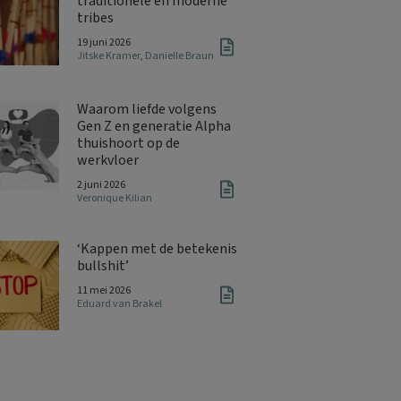
traditionele en moderne
tribes
19 juni 2026
Jitske Kramer
,
Danielle Braun
Waarom liefde volgens
Gen Z en generatie Alpha
thuishoort op de
werkvloer
2 juni 2026
Veronique Kilian
‘Kappen met de betekenis
bullshit’
11 mei 2026
Eduard van Brakel