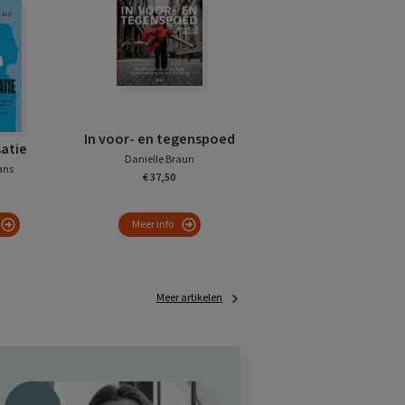
In voor- en tegenspoed
satie
Danielle Braun
ans
€ 37,50
Meer info
Meer artikelen