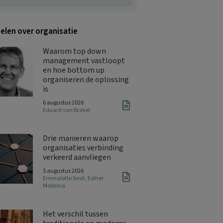
kelen over organisatie
Waarom top down
management vastloopt
en hoe bottom up
organiseren de oplossing
is
6 augustus 2026
Eduard van Brakel
Drie manieren waarop
organisaties verbinding
verkeerd aanvliegen
5 augustus 2026
Emmalotte Smit
,
Esther
Mollema
Het verschil tussen