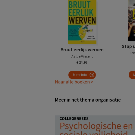
Stap 
Bruut eerlijk werven
Job
Aaltje Vincent
€ 24,95
Meer info
M
Naar alle boeken >
Meer in het thema organisatie