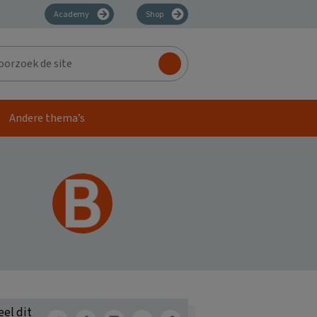
Academy
Shop
zoek
Andere thema’s
eel dit