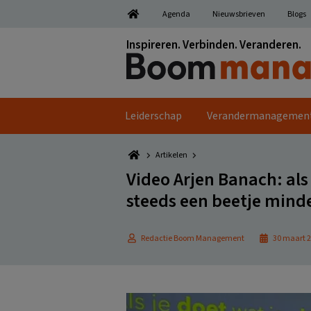
Spring
Door
Spring
Spring
Agenda
Nieuwsbrieven
Blogs
naar
naar
naar
naar
de
de
de
de
Inspireren. Verbinden. Veranderen.
hoofdnavigatie
hoofd
eerste
voettekst
inhoud
sidebar
Leiderschap
Verandermanagemen
Artikelen
Video Arjen Banach: als j
steeds een beetje mind
Redactie Boom Management
30 maart 