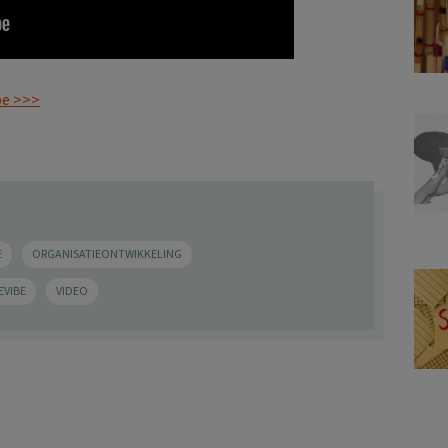
be >>>
E
ORGANISATIEONTWIKKELING
EVIBE
VIDEO