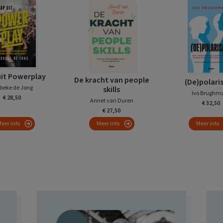
uit Powerplay
De kracht van people
(De)polari
beke de Jong
skills
Ivo Brughm
€ 28,50
Annet van Duren
€ 32,50
€ 27,50
eer info
Meer info
Meer info