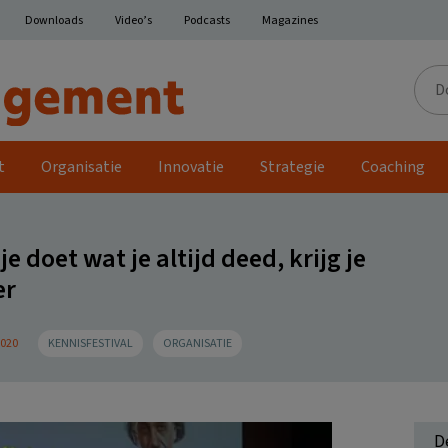
Downloads
Video’s
Podcasts
Magazines
Door
de
site
t
Organisatie
Innovatie
Strategie
Coaching
e doet wat je altijd deed, krijg je
er
2020
KENNISFESTIVAL
ORGANISATIE
D