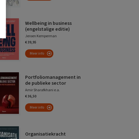
Wellbeing in business
(engelstalige editie)
Jeroen Kemperman
€ 39,95
Meer info
Portfoliomanagement in
de publieke sector
Amir Sharafkhani e.a.
€ 36,50
Meer info
Organisatiekracht