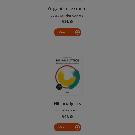
Organisatiekracht
Joost van der Kolk e.a.
€ 34,95
Meer info
HR-analytics
Irma Doze e.a.
€ 49,95
Meer info