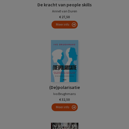
De kracht van people skills
Annet van Duren
€ 27,50
Meer info
(De)polarisatie
Ivo Brughmans
€ 32,50
Meer info