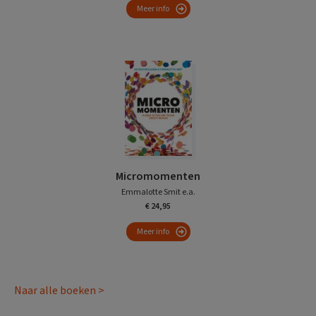
Meer info
Micromomenten
Emmalotte Smit e.a.
€ 24,95
Meer info
Naar alle boeken >