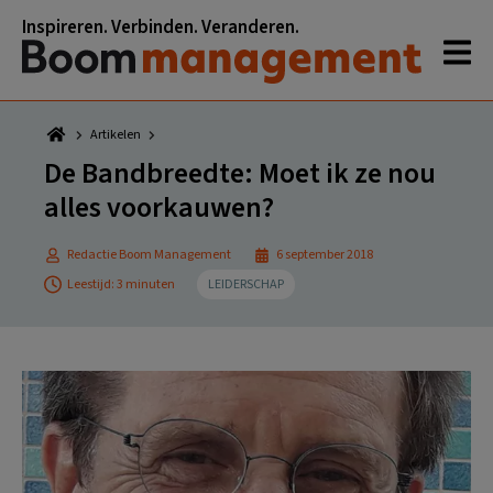
Spring
Door
Spring
Spring
Inspireren. Verbinden. Veranderen.
naar
naar
naar
naar
de
de
de
de
hoofdnavigatie
hoofd
eerste
voettekst
inhoud
sidebar
Artikelen
De Bandbreedte: Moet ik ze nou
alles voorkauwen?
Redactie Boom Management
6 september 2018
Leestijd: 3 minuten
LEIDERSCHAP