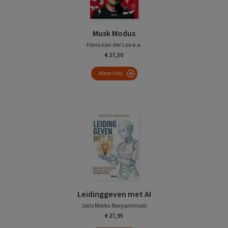
Musk Modus
Hans van der Loo e.a.
€ 27,50
Meer info
Leidinggeven met AI
Joris Merks-Benjaminsen
€ 27,95