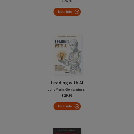
€ 26,95
Meer info
Leading with AI
Joris Merks-Benjaminsen
€ 29,95
Meer info