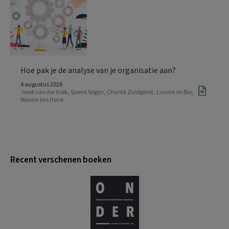
Hoe pak je de analyse van je organisatie aan?
4 augustus 2026
Joost van der Kolk
,
Sjoerd Segijn
,
Chanté Zuidgeest
,
Lianne de Bie
,
Wouter ten Have
Recent verschenen boeken