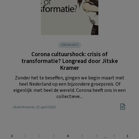
ORGANISATIE
Corona cultuurshock: crisis of
transformatie? Longread door Jitske
Kramer
Zonder het te beseffen, gingen we begin maart met
heel Nederland op een bijzondere groepsreis. Of
eigenlijk: met heel de wereld. Corona heeft ons in een
collectieve...
Jitske Kramer
, 22 april 2020
Pagina
Pagina
Pagina
Pagina
Pagina
Pagina
Pagina
1
2
3
4
5
6
9
Interim
…