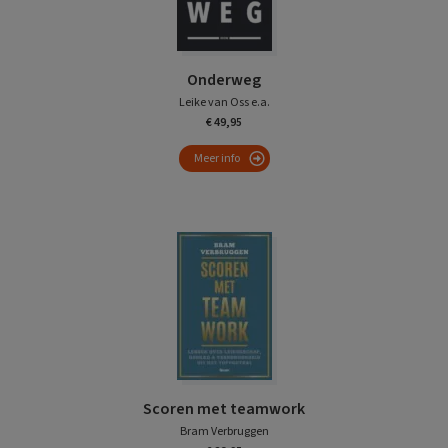
Onderweg
Leike van Oss e.a.
€ 49,95
Meer info
Scoren met teamwork
Bram Verbruggen