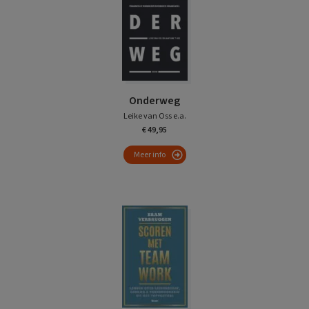
Onderweg
Leike van Oss e.a.
€ 49,95
Meer info