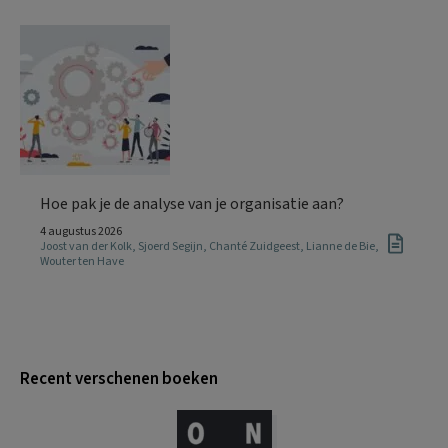
Hoe pak je de analyse van je organisatie aan?
4 augustus 2026
Joost van der Kolk
,
Sjoerd Segijn
,
Chanté Zuidgeest
,
Lianne de Bie
,
Wouter ten Have
Recent verschenen boeken