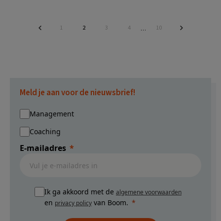
Pagina
Pagina
Pagina
Pagina
Pagina
1
2
3
4
10
Interim
…
pagina's
zijn
weggelaten
Meld je aan voor de nieuwsbrief!
Management
Coaching
E-mailadres
Ik ga akkoord met de
algemene voorwaarden
en
van Boom.
privacy policy