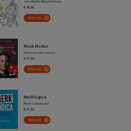
Joris Merks-Benjaminsen
€ 29,95
Meer info
Musk Modus
Hans van der Loo e.a.
€ 27,50
Meer info
Merklogica
Marc Oosterhout
€ 37,50
Meer info