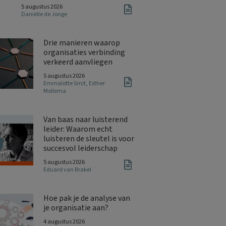
5 augustus 2026
Daniëlle de Jonge
Drie manieren waarop
organisaties verbinding
verkeerd aanvliegen
5 augustus 2026
Emmalotte Smit
,
Esther
Mollema
Van baas naar luisterend
leider: Waarom echt
luisteren de sleutel is voor
succesvol leiderschap
5 augustus 2026
Eduard van Brakel
Hoe pak je de analyse van
je organisatie aan?
4 augustus 2026