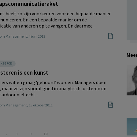
rapscommunicatieraket
ns heeft zo zijn voorkeuren voor een bepaalde manier
uniceren. En een bepaalde manier om de
atie van anderen op te vangen. En daarmee...
Boom Management
, 4 juni 2013
Meer
JKE GROEI
isteren is een kunst
rs willen graag ‘gehoord’ worden. Managers doen
 maar ze zijn vooral goed in analytisch luisteren en
ardoor niet echt...
Boom Management
, 13 oktober 2011
agina
Interim
Pagina
Pagina
Pagina
…
8
9
10