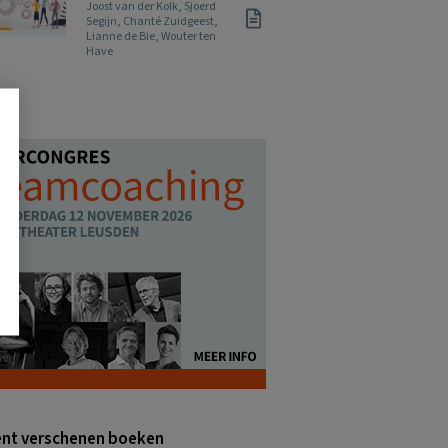
Joost van der Kolk
,
Sjoerd
Segijn
,
Chanté Zuidgeest
,
Lianne de Bie
,
Wouter ten
Have
nt verschenen boeken