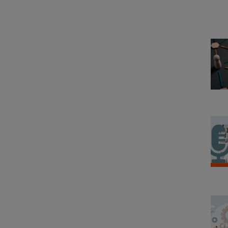
pagina's
zijn
weggelaten