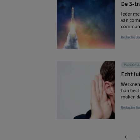
De 3-t
Ieder me
van comm
communic
Redactie 
PERSOONLI
Echt lu
Werkneme
hun best,
maken da
Redactie 
P
1