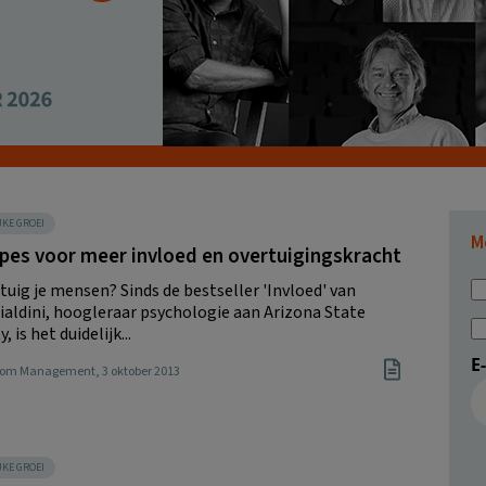
JKE GROEI
M
ipes voor meer invloed en overtuigingskracht
tuig je mensen? Sinds de bestseller 'Invloed' van
ialdini, hoogleraar psychologie aan Arizona State
, is het duidelijk...
E
Boom Management
, 3 oktober 2013
JKE GROEI