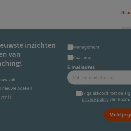
Naar
ieuwste inzichten
Management
en van
Coaching
ching!
E-mailadres
jouw vak
en nieuwe boeken
Ik ga akkoord met de
al
events
privacy policy
van Boom.
Meld je g