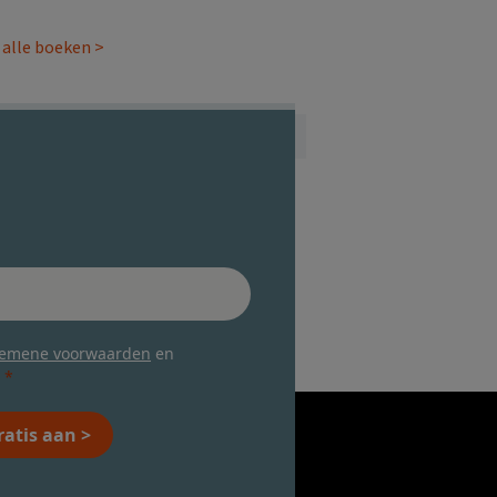
 alle boeken >
gemene voorwaarden
en
ratis aan >