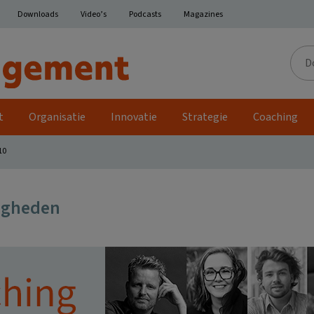
Downloads
Video’s
Podcasts
Magazines
Door
de
site
t
Organisatie
Innovatie
Strategie
Coaching
10
igheden