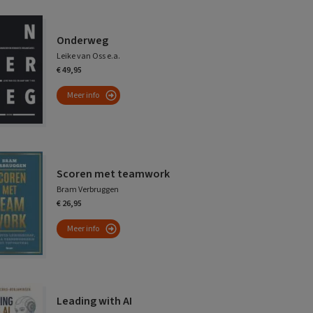
Onderweg
Leike van Oss e.a.
€ 49,95
Meer info
Scoren met teamwork
Bram Verbruggen
€ 26,95
Meer info
Leading with AI