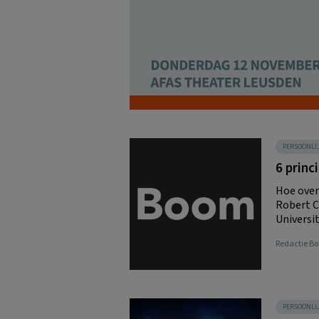
PERSOONLI
6 princ
Hoe over
Robert C
University
Redactie 
PERSOONLI