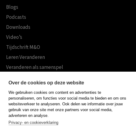
Blogs
Podcasts
Downloads
Video’s
Tijdschrift M&O
Leren Veranderen
Veranderen als samenspel
Boekensites
Over de cookies op deze website
Koninklijke Boom uitgevers
We gebruiken cookies om content en advertenties te
Boom Psychologie
personaliseren, om functies voor social media te bieden en om ons
websiteverkeer te analyseren. Ook delen we informatie over jouw
Boom Hoger Onderwijs
gebruik van onze site met onze partners voor social media,
adverteren en analyse.
Privacy- en cookieverklaring