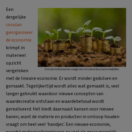
Een
dergelijke
circulair
georganiseer
de economie
krimpt in
materieel
opzicht
Circulaire Economie vraagt om circulaire businessmodellen
vergeleken
met de lineaire economie. Er wordt minder gedolven en
gemaakt. Tegelijkertijd wordt alles wat gemaakt is, veel
langer gebruikt waardoor nieuwe concepten van
waardecreatie ontstaan en waardebehoud wordt
gerealiseerd. Het biedt daarnaast kansen voor nieuwe
banen, want de materie en producten in omloop houden
vraagt om heel veel ‘handjes’. Een nieuwe economie,