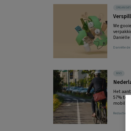
ORGANISATI
Verspil
We gooie
verpakkin
Daniëlle 
Daniëlle de
MVO
Nederla
Het aant
57% toeg
mobilitei
Redactie 