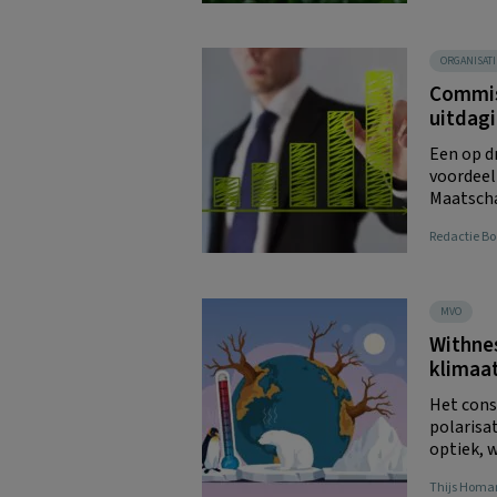
ORGANISATI
Commis
uitdagi
Een op d
voordeel
Maatscha
Redactie 
MVO
Withnes
klimaa
Het cons
polarisa
optiek, w
Thijs Homa