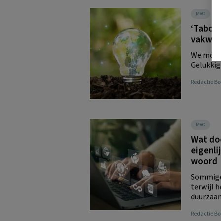
MVO
‘Taboe 
vakwer
We moete
Gelukkig
Redactie 
MVO
Wat do
eigenl
woord
Sommige
terwijl 
duurzaam
Redactie 