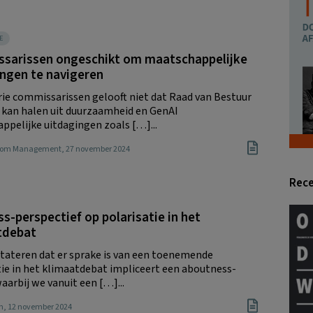
E
sarissen ongeschikt om maatschappelijke
ngen te navigeren
rie commissarissen gelooft niet dat Raad van Bestuur
 kan halen uit duurzaamheid en GenAI
ppelijke uitdagingen zoals […]...
Boom Management
, 27 november 2024
Rece
s-perspectief op polarisatie in het
tdebat
tateren dat er sprake is van een toenemende
tie in het klimaatdebat impliceert een aboutness-
aarbij we vanuit een […]...
n
, 12 november 2024