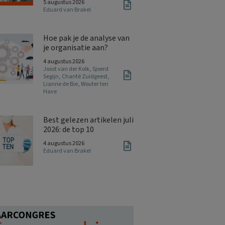
5 augustus 2026
Eduard van Brakel
Hoe pak je de analyse van
je organisatie aan?
4 augustus 2026
Joost van der Kolk
,
Sjoerd
Segijn
,
Chanté Zuidgeest
,
Lianne de Bie
,
Wouter ten
Have
Best gelezen artikelen juli
2026: de top 10
4 augustus 2026
Eduard van Brakel