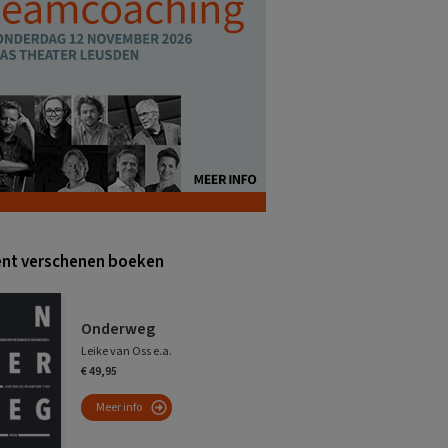
nt verschenen boeken
Onderweg
Leike van Oss e.a.
€ 49,95
Meer info