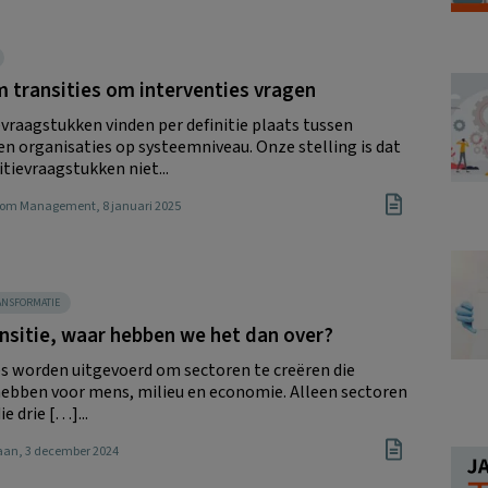
 transities om interventies vragen
evraagstukken vinden per definitie plaats tussen
 en organisaties op systeemniveau. Onze stelling is dat
tievraagstukken niet...
Boom Management
, 8 januari 2025
ANSFORMATIE
nsitie, waar hebben we het dan over?
es worden uitgevoerd om sectoren te creëren die
ebben voor mens, milieu en economie. Alleen sectoren
ie drie […]...
Haan
, 3 december 2024