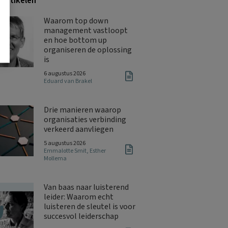
 artikelen
Waarom top down
management vastloopt
en hoe bottom up
organiseren de oplossing
is
6 augustus 2026
Eduard van Brakel
Drie manieren waarop
organisaties verbinding
verkeerd aanvliegen
5 augustus 2026
Emmalotte Smit
,
Esther
Mollema
Van baas naar luisterend
leider: Waarom echt
luisteren de sleutel is voor
succesvol leiderschap