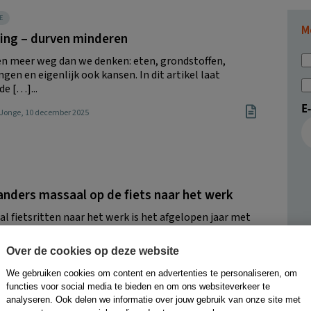
E
M
ling – durven minderen
n meer weg dan we denken: eten, grondstoffen,
gen en eigenlijk ook kansen. In dit artikel laat
de […]...
E
 Jonge
, 10 december 2025
nders massaal op de fiets naar het werk
al fietsritten naar het werk is het afgelopen jaar met
enomen. Dit blijkt uit onderzoek van
tsspecialist Shuttel. […]...
Over de cookies op deze website
Boom Management
, 16 mei 2025
We gebruiken cookies om content en advertenties te personaliseren, om
functies voor social media te bieden en om ons websiteverkeer te
analyseren. Ook delen we informatie over jouw gebruik van onze site met