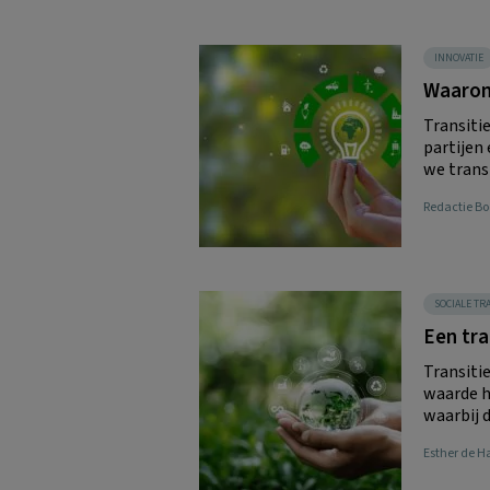
INNOVATIE
Waarom
Transiti
partijen
we transi
Redactie 
SOCIALE TR
Een tra
Transiti
waarde h
waarbij d
Esther de 