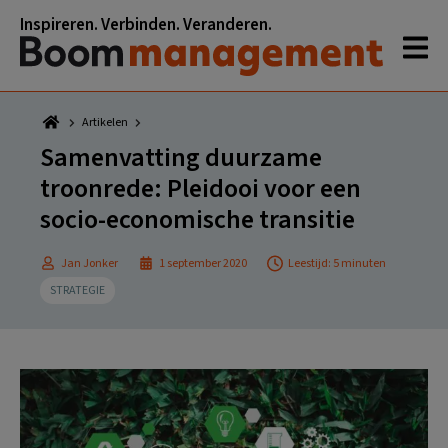
Spring
Door
Spring
Spring
Inspireren. Verbinden. Veranderen.
naar
naar
naar
naar
de
de
de
de
hoofdnavigatie
hoofd
eerste
voettekst
inhoud
sidebar
Artikelen
Samenvatting duurzame
troonrede: Pleidooi voor een
socio-economische transitie
Jan Jonker
1 september 2020
Leestijd: 5 minuten
STRATEGIE