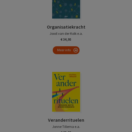
Organisatiekracht
Joost van der Kolk e.a.
€ 34,95
Meer info
Veranderrituelen
Jonne Tillema e.a.