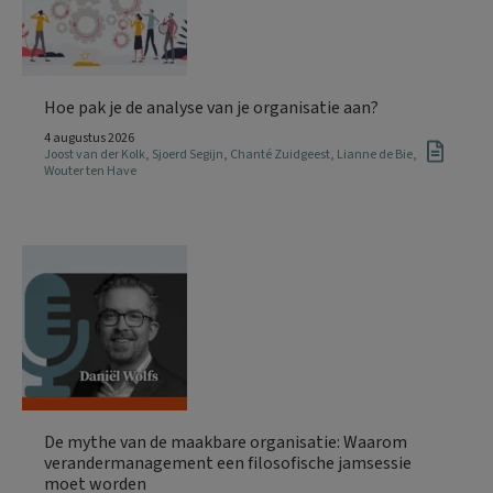
Hoe pak je de analyse van je organisatie aan?
4 augustus 2026
Joost van der Kolk
,
Sjoerd Segijn
,
Chanté Zuidgeest
,
Lianne de Bie
,
Wouter ten Have
De mythe van de maakbare organisatie: Waarom
verandermanagement een filosofische jamsessie
moet worden