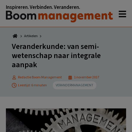
Spring
Door
Spring
Spring
Inspireren. Verbinden. Veranderen.
naar
naar
naar
naar
de
de
de
de
hoofdnavigatie
hoofd
eerste
voettekst
inhoud
sidebar
Artikelen
Veranderkunde: van semi-
wetenschap naar integrale
aanpak
Redactie Boom Management
1 november 2017
Leestijd: 6 minuten
VERANDERMANAGEMENT