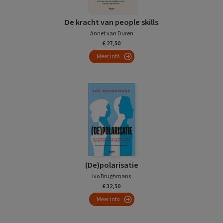
De kracht van people skills
Annet van Duren
€ 27,50
Meer info
(De)polarisatie
Ivo Brughmans
€ 32,50
Meer info