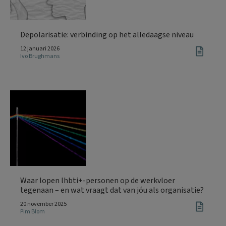
Depolarisatie: verbinding op het alledaagse niveau
12 januari 2026
Ivo Brughmans
Waar lopen lhbti+-personen op de werkvloer
tegenaan – en wat vraagt dat van jóu als organisatie?
20 november 2025
Pim Blom