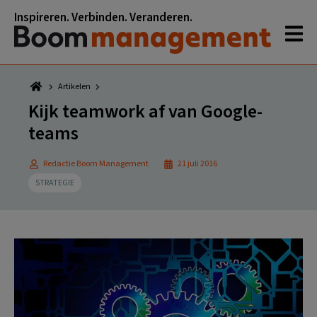
Spring
Door
Spring
Spring
Inspireren. Verbinden. Veranderen.
naar
naar
naar
naar
de
de
de
de
hoofdnavigatie
hoofd
eerste
voettekst
inhoud
sidebar
Artikelen
Kijk teamwork af van Google-
teams
Redactie Boom Management
21 juli 2016
STRATEGIE