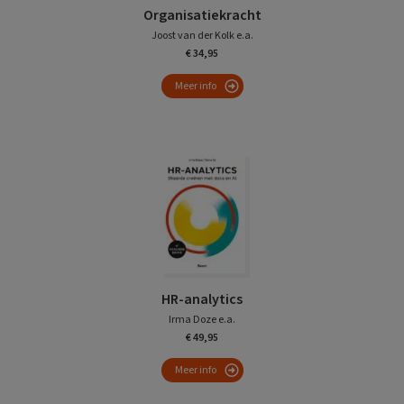
Organisatiekracht
Joost van der Kolk e.a.
€ 34,95
Meer info
HR-analytics
Irma Doze e.a.
€ 49,95
Meer info