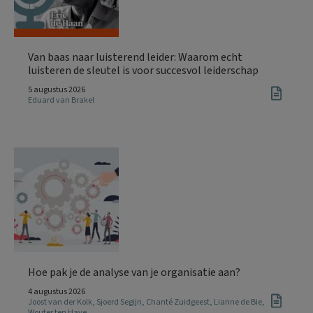
Van baas naar luisterend leider: Waarom echt
luisteren de sleutel is voor succesvol leiderschap
5 augustus 2026
Eduard van Brakel
Hoe pak je de analyse van je organisatie aan?
4 augustus 2026
Joost van der Kolk
,
Sjoerd Segijn
,
Chanté Zuidgeest
,
Lianne de Bie
,
Wouter ten Have