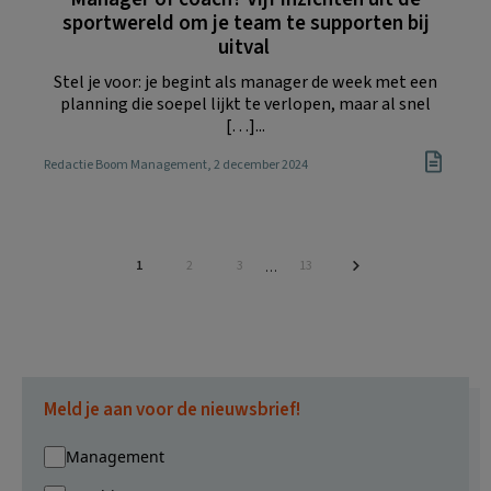
sportwereld om je team te supporten bij
uitval
Stel je voor: je begint als manager de week met een
planning die soepel lijkt te verlopen, maar al snel
[…]...
Redactie Boom Management
, 2 december 2024
Pagina
Pagina
Pagina
Pagina
1
2
3
13
Interim
…
pagina's
zijn
weggelaten
Meld je aan voor de nieuwsbrief!
Management