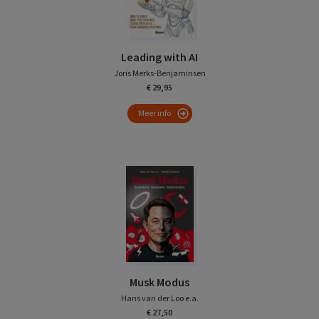
Leading with AI
Joris Merks-Benjaminsen
€ 29,95
Meer info
Musk Modus
Hans van der Loo e.a.
€ 27,50