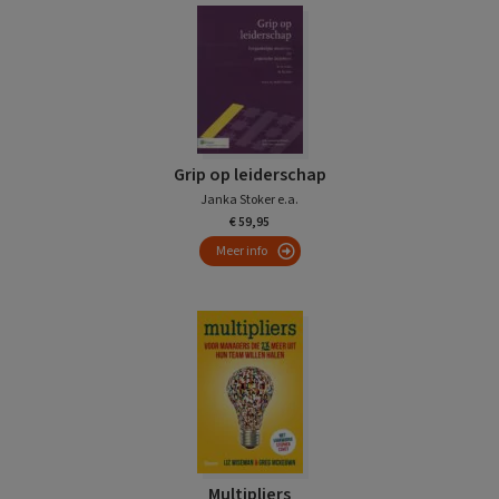
Grip op leiderschap
Janka Stoker e.a.
€ 59,95
Meer info
Multipliers