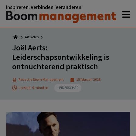
Spring
Door
Spring
Spring
Inspireren. Verbinden. Veranderen.
naar
naar
naar
naar
de
de
de
de
hoofdnavigatie
hoofd
eerste
voettekst
inhoud
sidebar
Artikelen
Joël Aerts:
Leiderschapsontwikkeling is
ontnuchterend praktisch
Redactie Boom Management
15 februari 2018
Leestijd: 9 minuten
LEIDERSCHAP