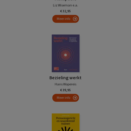
Liz Wiseman e.a.
€ 32,95
Meer info
Bezieling werkt
Hans Wopereis
€ 39,95
Meer info