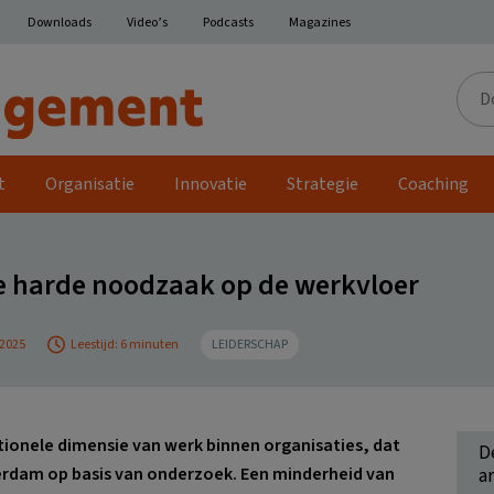
Downloads
Video’s
Podcasts
Magazines
Door
de
site
t
Organisatie
Innovatie
Strategie
Coaching
ie harde noodzaak op de werkvloer
 2025
Leestijd: 6 minuten
LEIDERSCHAP
tionele dimensie van werk binnen organisaties, dat
D
erdam op basis van onderzoek. Een minderheid van
ar