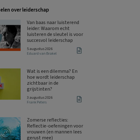
kelen over leiderschap
Van baas naar luisterend
leider: Waarom echt
luisteren de sleutel is voor
succesvol leiderschap
5 augustus 2026
Eduard van Brakel
Wat is een dilemma? En
hoe wordt leiderschap
zichtbaar in de
grijstinten?
3 augustus 2026
Frank Peters
Zomerse reflecties:
Reflectie-oefeningen voor
vrouwen (en mannen lees
gerust mee)