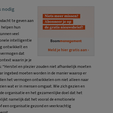
s nodig
ndacht te geven aan
e helpen hun
kunnen veel
ele intelligentie
ig ontwikkelt en
Meld je hier gratis aan ›
h vermogen dat
ntext waarin je je
rs: “Herstel en plezier zouden niet afhankelijk moeten
 maar ingebed moeten worden in de manier waarop er
ien het vermogen ontwikkelen om niet alleen naar
e zien wat er in mensen omgaat. Wie zich gezien en
de organisatie en het gezamenlijke doel dat het
lijkt namelijk dat het vooral de emotionele
t of een organisatie gezond en veerkrachtig
herpt