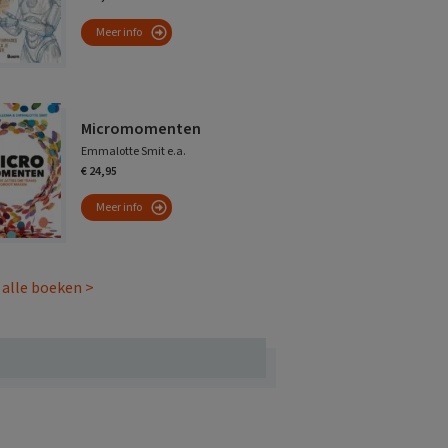
Meer info
Micromomenten
Emmalotte Smit e.a.
€ 24,95
Meer info
 alle boeken >