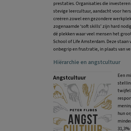
prestaties. Organisaties die investeren
stevige leercultuur, aandacht voor hers
creëren zowel een gezondere werkplek 
zogenaamde ‘soft skills’ zijn hard nodi
dé plekken waar veel mensen het groo
School of Life Amsterdam. Deze staan v
onbegrip en frustratie, in plaats van v
Hiërarchie en angstcultuur
Een mi
Angstcultuur
stelli
twijfe
respon
mening
hun or
minder
31,3% 