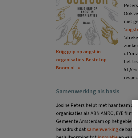
Peters
Ook ve
niet g
‘
angst
‘afrek
zoeken
Krijg grip op angst in
of ‘onz
organisaties. Bestel op
het te
Boom.nl
51,5% 
respec
Samenwerking als basis
Josine Peters helpt met haar team al m
organisaties als ABN AMRO, EYE filmmu
Gemeente Amsterdam op het gebied van 
benadrukt dat
samenwerking
de basis
besluitvorming tot
innovatie
en van m