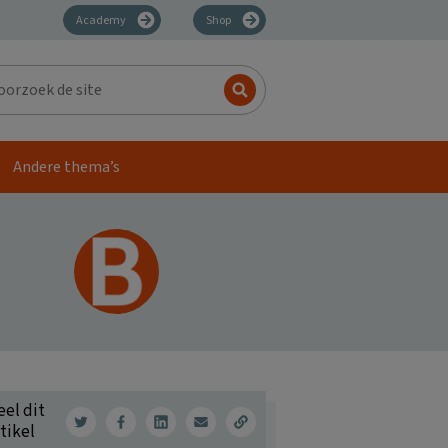
Academy
Shop
zoek
Andere thema’s
eel dit
tikel