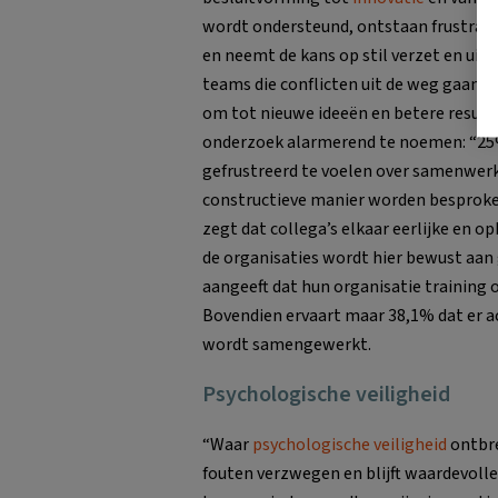
wordt ondersteund, ontstaan frustrati
en neemt de kans op stil verzet en uit
teams die conflicten uit de weg gaan o
om tot nieuwe ideeën en betere resulta
onderzoek alarmerend te noemen: “25%
gefrustreerd te voelen over samenwerk
constructieve manier worden besproken
zegt dat collega’s elkaar eerlijke en 
de organisaties wordt hier bewust aan
aangeeft dat hun organisatie training 
Bovendien ervaart maar 38,1% dat er a
wordt samengewerkt.
Psychologische veiligheid
“Waar
psychologische veiligheid
ontbre
fouten verzwegen en blijft waardevolle 