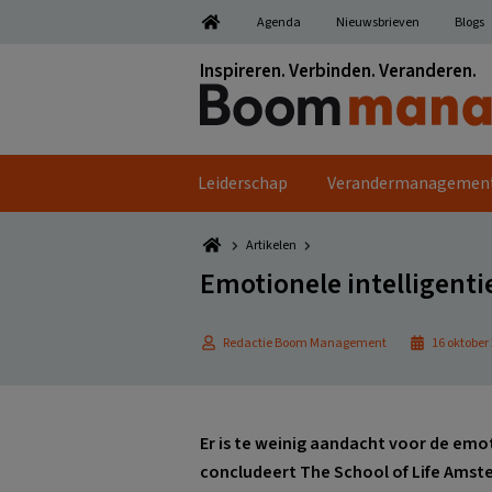
Spring
Door
Spring
Spring
Agenda
Nieuwsbrieven
Blogs
naar
naar
naar
naar
de
de
de
de
Inspireren. Verbinden. Veranderen.
hoofdnavigatie
hoofd
eerste
voettekst
inhoud
sidebar
Leiderschap
Verandermanagemen
Artikelen
Emotionele intelligent
Redactie Boom Management
16 oktober
Er is te weinig aandacht voor de emo
concludeert The School of Life Amst