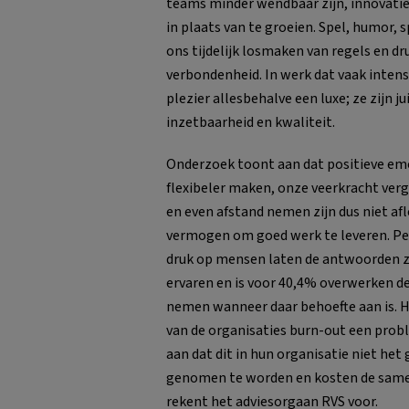
teams minder wendbaar zijn, innovati
in plaats van te groeien. Spel, humor,
ons tijdelijk losmaken van regels en dr
verbondenheid. In werk dat vaak intensi
plezier allesbehalve een luxe; ze zijn 
inzetbaarheid en kwaliteit.
Onderzoek toont aan dat positieve emo
flexibeler maken, onze veerkracht verg
en even afstand nemen zijn dus niet af
vermogen om goed werk te leveren. Pete
druk op mensen laten de antwoorden z
ervaren en is voor 40,4% overwerken d
nemen wanneer daar behoefte aan is. He
van de organisaties burn-out een prob
aan dat dit in hun organisatie niet het
genomen te worden en kosten de samen
rekent het adviesorgaan RVS voor.