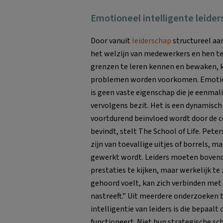
Emotioneel intelligente leider
Door vanuit
leiderschap
structureel aa
het welzijn van medewerkers en hen t
grenzen te leren kennen en bewaken, 
problemen worden voorkomen. Emotion
is geen vaste eigenschap die je eenmal
vervolgens bezit. Het is een dynamisc
voortdurend beïnvloed wordt door de co
bevindt, stelt The School of Life. Pete
zijn van toevallige uitjes of borrels,
gewerkt wordt. Leiders moeten bovend
prestaties te kijken, maar werkelijk t
gehoord voelt, kan zich verbinden met 
nastreeft.” Uit meerdere onderzoeken b
intelligentie van leiders is die bepaal
functioneert. Niet hun strategische sc