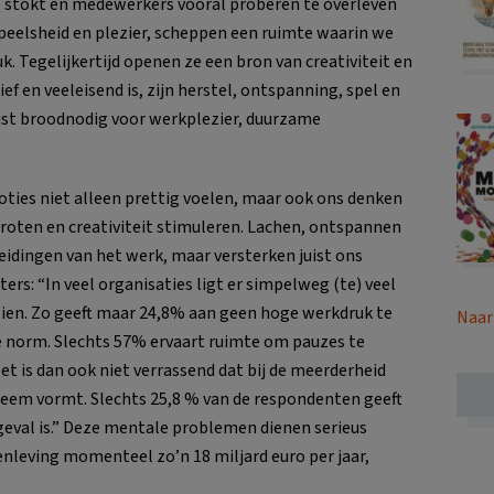
e stokt en medewerkers vooral proberen te overleven
 speelsheid en plezier, scheppen een ruimte waarin we
uk. Tegelijkertijd openen ze een bron van creativiteit en
ef en veeleisend is, zijn herstel, ontspanning, spel en
juist broodnodig voor werkplezier, duurzame
ties niet alleen prettig voelen, maar ook ons denken
roten en creativiteit stimuleren. Lachen, ontspannen
leidingen van het werk, maar versterken juist ons
rs: “In veel organisaties ligt er simpelweg (te) veel
ien. Zo geeft maar 24,8% aan geen hoge werkdruk te
Naar
e norm. Slechts 57% ervaart ruimte om pauzes te
t is dan ook niet verrassend dat bij de meerderheid
leem vormt. Slechts 25,8 % van de respondenten geeft
 geval is.” Deze mentale problemen dienen serieus
leving momenteel zo’n 18 miljard euro per jaar,