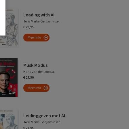
Leading with AI
Joris Merks-Benjaminsen
€ 29,95
Meer info
Musk Modus
Hans van der Loo e.a.
€ 27,50
Meer info
Leidinggeven met AI
Joris Merks-Benjaminsen
€ 27,95