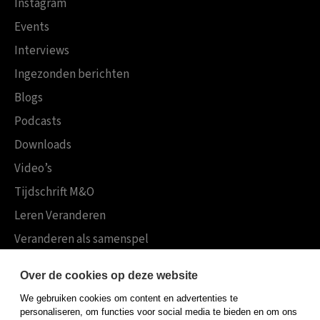
Instagram
Events
Interviews
Ingezonden berichten
Blogs
Podcasts
Downloads
Video’s
Tijdschrift M&O
Leren Veranderen
Veranderen als samenspel
Boekensites
Over de cookies op deze website
Koninklijke Boom uitgevers
We gebruiken cookies om content en advertenties te
Boom Psychologie
personaliseren, om functies voor social media te bieden en om ons