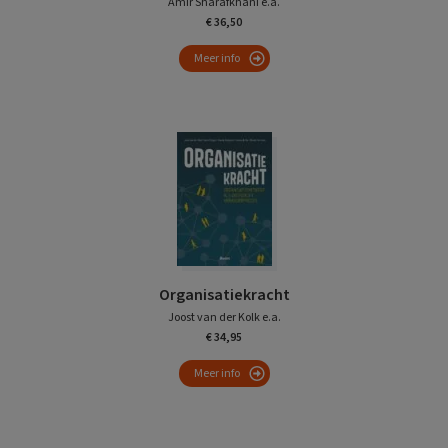
Amir Sharafkhani e.a.
€ 36,50
Meer info
Organisatiekracht
Joost van der Kolk e.a.
€ 34,95
Meer info