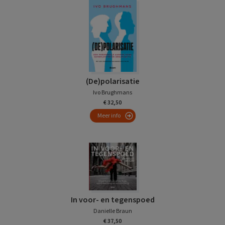
(De)polarisatie
Ivo Brughmans
€ 32,50
Meer info
In voor- en tegenspoed
Danielle Braun
€ 37,50