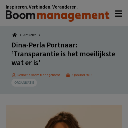
Spring
Door
Spring
Spring
Inspireren. Verbinden. Veranderen.
naar
naar
naar
naar
de
de
de
de
hoofdnavigatie
hoofd
eerste
voettekst
inhoud
sidebar
Artikelen
Dina-Perla Portnaar:
‘Transparantie is het moeilijkste
wat er is’
Redactie Boom Management
3 januari 2018
ORGANISATIE