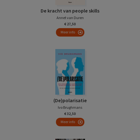
De kracht van people skills
Annet van Duren
€ 27,50
Meer info
(De)polarisatie
Ivo Brughmans
€ 32,50
Meer info