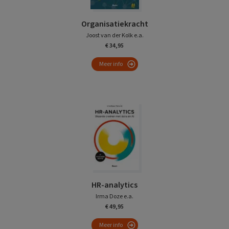
Organisatiekracht
Joost van der Kolk e.a.
€ 34,95
Meer info
HR-analytics
Irma Doze e.a.
€ 49,95
Meer info