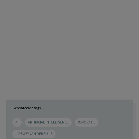
Gerelateerde tags
AI
ARTIFICIAL INTELLIGENCE
INNOVATIE
LIDEWEY VAN DER SLUIS