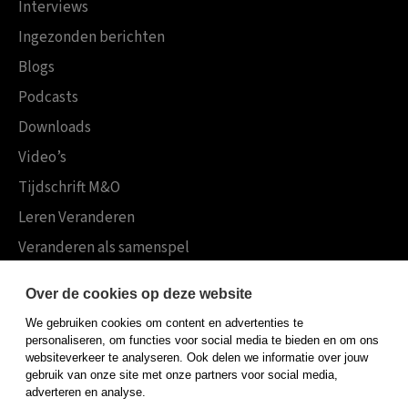
Interviews
Ingezonden berichten
Blogs
Podcasts
Downloads
Video’s
Tijdschrift M&O
Leren Veranderen
Veranderen als samenspel
Boekensites
Over de cookies op deze website
Koninklijke Boom uitgevers
We gebruiken cookies om content en advertenties te
Boom Psychologie
personaliseren, om functies voor social media te bieden en om ons
websiteverkeer te analyseren. Ook delen we informatie over jouw
Boom Hoger Onderwijs
gebruik van onze site met onze partners voor social media,
adverteren en analyse.