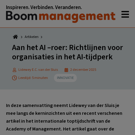
Spring
Door
Spring
Spring
Inspireren. Verbinden. Veranderen.
naar
naar
naar
naar
de
de
de
de
hoofdnavigatie
hoofd
eerste
voettekst
inhoud
sidebar
Artikelen
Aan het AI –roer: Richtlijnen voor
organisaties in het AI-tijdperk
Lidewey E.C. van der Sluis
2 december 2025
Leestijd: 5 minuten
INNOVATIE
In deze samenvatting neemt Lidewey van der Sluis je
mee langs de kerninzichten uit een recent verschenen
artikel in het internationale toptijdschrift van de
Academy of Management. Het artikel gaat over de