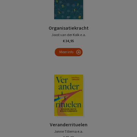
Organisatiekracht
Joost van der Kolk e.a.
€ 34,95
Meer info
Veranderrituelen
Jonne Tillema e.a.