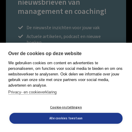
nieuwsbrieven van
management en coaching!
De nieuwste inzichten voor jouw vak
Actuele artikelen, podcast en nieuwe
boeken
Gratis platform, korting bij events
Over de cookies op deze website
Management
We gebruiken cookies om content en advertenties te
personaliseren, om functies voor social media te bieden en om ons
Coaching
websiteverkeer te analyseren. Ook delen we informatie over jouw
gebruik van onze site met onze partners voor social media,
E-mailadres
adverteren en analyse.
Privacy- en cookieverklaring
Ik ga akkoord met de
Cookie-instellingen
algemene voorwaarden
en
Alle cookies toestaan
privacy policy
van Boom.