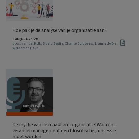
Hoe pak je de analyse van je organisatie aan?
4 augustus 2026
Joost van der Kolk
,
Sjoerd Segijn
,
Chanté Zuidgeest
,
Lianne de Bie
,
Wouter ten Have
De mythe van de maakbare organisatie: Waarom
verandermanagement een filosofische jamsessie
moet worden