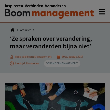
Spring
Door
Spring
Spring
Inspireren. Verbinden. Veranderen.
naar
naar
naar
naar
de
de
de
de
hoofdnavigatie
hoofd
eerste
voettekst
inhoud
sidebar
Artikelen
‘Ze spraken over verandering,
maar veranderden bijna niet’
Redactie Boom Management
29 augustus 2017
Leestijd: 8 minuten
VERANDERMANAGEMENT