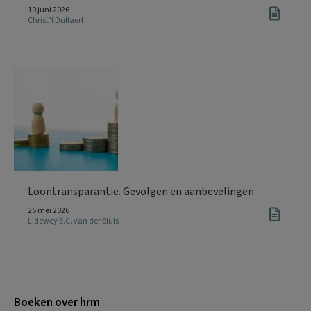
10 juni 2026
Christ’l Dullaert
Loontransparantie. Gevolgen en aanbevelingen
26 mei 2026
Lidewey E.C. van der Sluis
Boeken over hrm