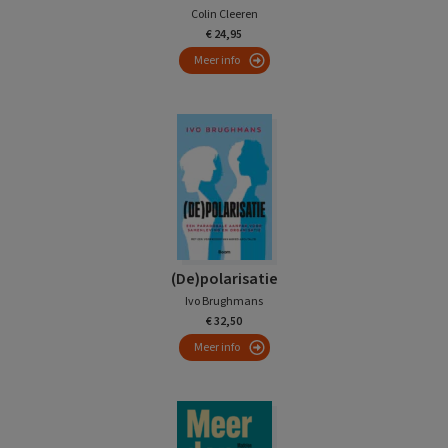
Colin Cleeren
€ 24,95
Meer info
(De)polarisatie
Ivo Brughmans
€ 32,50
Meer info