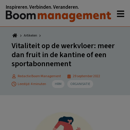
Spring
Door
Spring
Spring
Inspireren. Verbinden. Veranderen.
naar
naar
naar
naar
de
de
de
de
hoofdnavigatie
hoofd
eerste
voettekst
inhoud
sidebar
Artikelen
Vitaliteit op de werkvloer: meer
dan fruit in de kantine of een
sportabonnement
Redactie Boom Management
29 september 2022
Leestijd: 4 minuten
HRM
ORGANISATIE