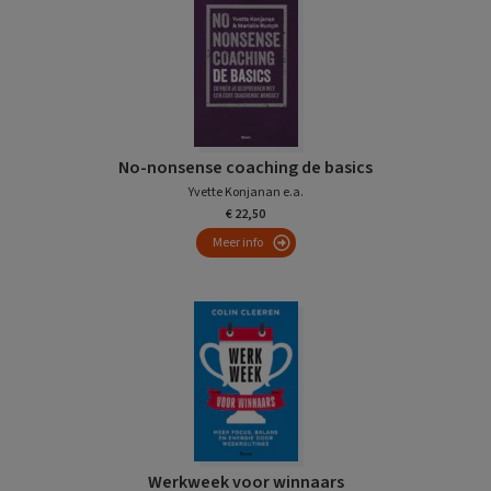
No-nonsense coaching de basics
Yvette Konjanan e.a.
€ 22,50
Meer info
Werkweek voor winnaars