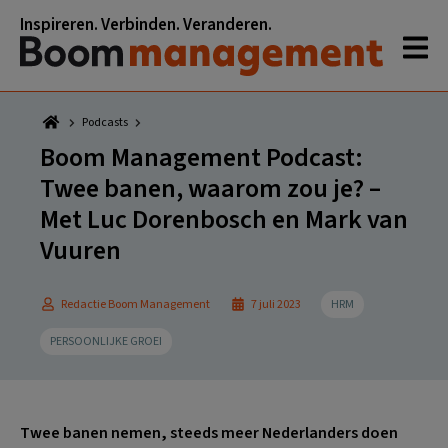
Spring
Door
Spring
Spring
Inspireren. Verbinden. Veranderen.
naar
naar
naar
naar
de
de
de
de
hoofdnavigatie
hoofd
eerste
voettekst
inhoud
sidebar
Podcasts
Boom Management Podcast:
Twee banen, waarom zou je? –
Met Luc Dorenbosch en Mark van
Vuuren
Redactie Boom Management
7 juli 2023
HRM
PERSOONLIJKE GROEI
Twee banen nemen, steeds meer Nederlanders doen