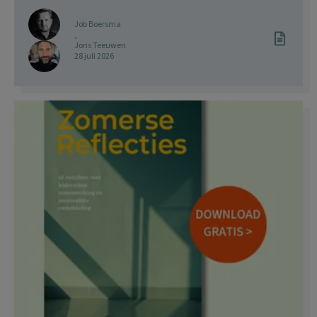
Job Boersma
,
Joris Teeuwen
28 juli 2026