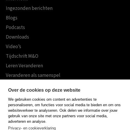
Ingezonden berichten
Blogs
Podcasts
Downloads
Video’s
Tijdschrift M&O
Leren Veranderen
Veranderen als samenspel
Boekensites
Over de cookies op deze website
Koninklijke Boom uitgevers
We gebruiken cookies om content en advertenties te
Boom Psychologie
personaliseren, om functies voor social media te bieden en om ons
websiteverkeer te analyseren. Ook delen we informatie over jouw
Boom Hoger Onderwijs
gebruik van onze site met onze partners voor social media,
adverteren en analyse.
Privacy- en cookieverklaring