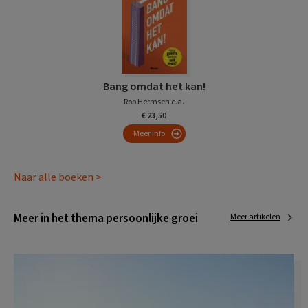
Bang omdat het kan!
Rob Hermsen e.a.
€ 23,50
Meer info
Naar alle boeken >
Meer in het thema persoonlijke groei
Meer artikelen