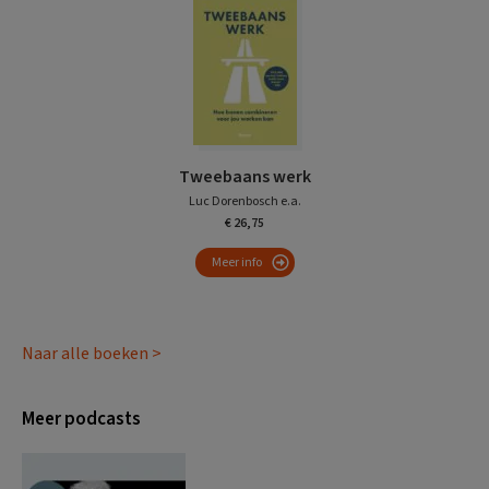
Tweebaans werk
Luc Dorenbosch e.a.
€ 26,75
Meer info
Naar alle boeken >
Meer podcasts