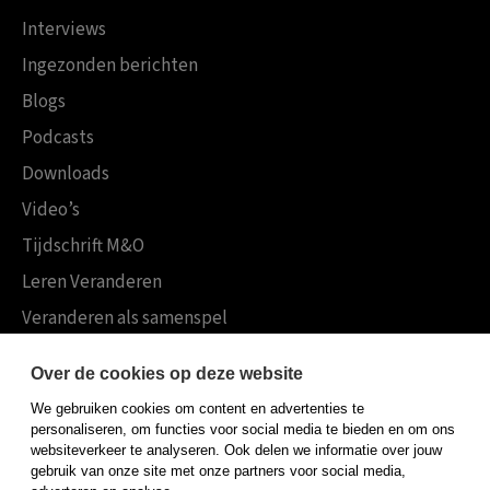
Interviews
Ingezonden berichten
Blogs
Podcasts
Downloads
Video’s
Tijdschrift M&O
Leren Veranderen
Veranderen als samenspel
Boekensites
Over de cookies op deze website
Koninklijke Boom uitgevers
We gebruiken cookies om content en advertenties te
Boom Psychologie
personaliseren, om functies voor social media te bieden en om ons
websiteverkeer te analyseren. Ook delen we informatie over jouw
Boom Hoger Onderwijs
gebruik van onze site met onze partners voor social media,