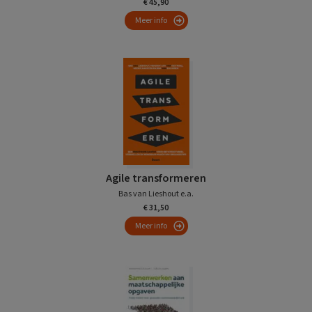
€ 45,90
Meer info
Agile transformeren
Bas van Lieshout e.a.
€ 31,50
Meer info