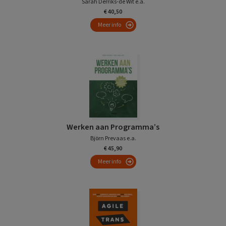
Sarah Derriks-de Wit e.a.
€ 40,50
Meer info
Werken aan Programma’s
Björn Prevaas e.a.
€ 45,90
Meer info