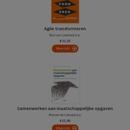
Agile transformeren
Bas van Lieshout e.a.
€ 31,50
Meer info
Samenwerken aan maatschappelijke opgaven
Manon de Caluwé e.a.
€ 55,90
Meer info