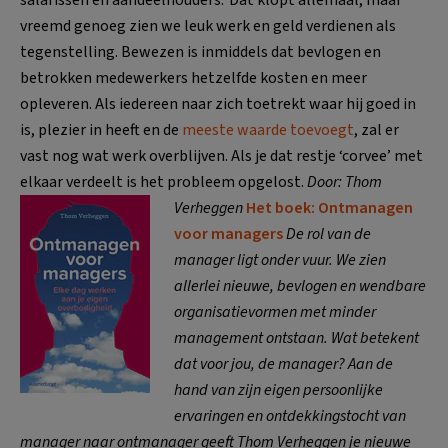
vreemd genoeg zien we leuk werk en geld verdienen als
tegenstelling. Bewezen is inmiddels dat bevlogen en
betrokken medewerkers hetzelfde kosten en meer
opleveren. Als iedereen naar zich toetrekt waar hij goed in
is, plezier in heeft en de
meeste waarde toevoegt
, zal er
vast nog wat werk overblijven. Als je dat restje ‘corvee’ met
elkaar verdeelt is het probleem opgelost.
Door: Thom
Verheggen
Het boek: Ontmanagen
voor managers
De rol van de
manager ligt onder vuur. We zien
allerlei nieuwe, bevlogen en wendbare
organisatievormen met minder
management ontstaan. Wat betekent
dat voor jou, de manager? Aan de
hand van zijn eigen persoonlijke
ervaringen en ontdekkingstocht van
manager naar ontmanager geeft Thom Verheggen je nieuwe