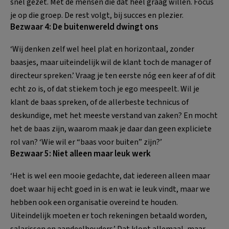
snel gezet. Met de mensen die dat heel graag willen. Focus
je op die groep. De rest volgt, bij succes en plezier.
Bezwaar 4: De buitenwereld dwingt ons
‘Wij denken zelf wel heel plat en horizontaal, zonder
baasjes, maar uiteindelijk wil de klant toch de manager of
directeur spreken.’ Vraag je ten eerste nóg een keer af of dit
echt zo is, of dat stiekem toch je ego meespeelt. Wil je
klant de baas spreken, of de allerbeste technicus of
deskundige, met het meeste verstand van zaken? En mocht
het de baas zijn, waarom maak je daar dan geen expliciete
rol van? ‘Wie wil er “baas voor buiten” zijn?’
Bezwaar 5: Niet alleen maar leuk werk
‘Het is wel een mooie gedachte, dat iedereen alleen maar
doet waar hij echt goed in is en wat ie leuk vindt, maar we
hebben ook een organisatie overeind te houden.
Uiteindelijk moeten er toch rekeningen betaald worden,
salarissen en aandeelhouders.’ Dat klopt allemaal, maar