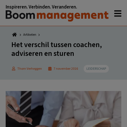
Spring
Door
Spring
Spring
Inspireren. Verbinden. Veranderen.
naar
naar
naar
naar
de
de
de
de
hoofdnavigatie
hoofd
eerste
voettekst
inhoud
sidebar
Artikelen
Het verschil tussen coachen,
adviseren en sturen
Thom Verheggen
7 november 2016
LEIDERSCHAP