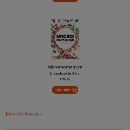
Micromomenten
Emmalotte Smit e.a.
€ 24,95
Meer info
Naar alle boeken >