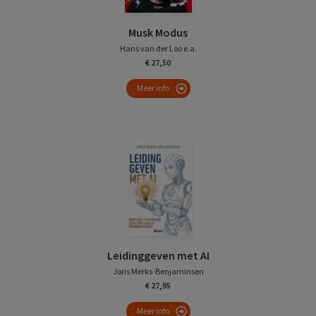
Musk Modus
Hans van der Loo e.a.
€ 27,50
Meer info
Leidinggeven met AI
Joris Merks-Benjaminsen
€ 27,95
Meer info