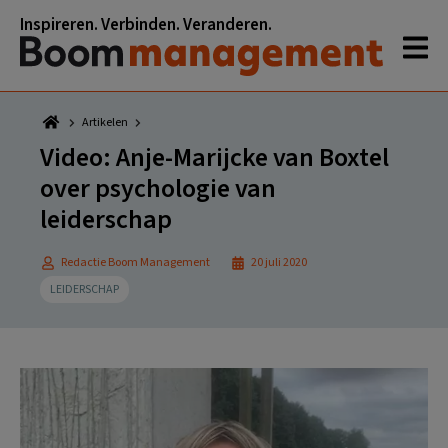
Spring
Door
Spring
Spring
Inspireren. Verbinden. Veranderen.
naar
naar
naar
naar
de
de
de
de
hoofdnavigatie
hoofd
eerste
voettekst
inhoud
sidebar
Artikelen
Video: Anje-Marijcke van Boxtel
over psychologie van
leiderschap
Redactie Boom Management
20 juli 2020
LEIDERSCHAP