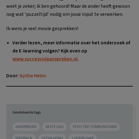
weet je zeker; ik ben gehoord! Maar de ander heeft gewoon
nog wat ‘puzzeltijd’ nodig om jouw input te verwerken.
Ik wens je veel mooie gesprekken!
Verder lezen, meer informatie over het onderzoek of
de E-learning volgen? Kijk even op
www.succesvolaanspreken.nl
.
Door:
Gytha Heins
Gerelateerde tags
AANSPREKEN
BESTE 2022
EFFECTIEF COMMUNICEREN
FEEDBACK
GYTHA HEINS
LEIDERSCHAP