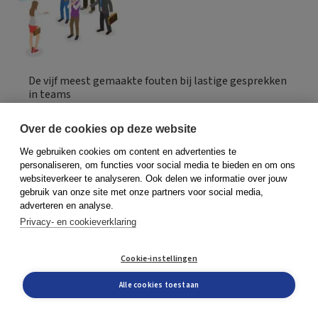
De vijf meest gemaakte fouten bij lastige gesprekken
in teams
14 april 2025
Gytha Heins
Over de cookies op deze website
We gebruiken cookies om content en advertenties te
personaliseren, om functies voor social media te bieden en om ons
websiteverkeer te analyseren. Ook delen we informatie over jouw
gebruik van onze site met onze partners voor social media,
adverteren en analyse.
Privacy- en cookieverklaring
Cookie-instellingen
Alle cookies toestaan
Boom Management Podcast: Waarom zegt niemand
er wat van – met Gytha Heins