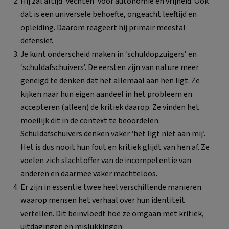
Hij zal altijd ‘vechten’ voor autonomie en vrijheid. Ook
dat is een universele behoefte, ongeacht leeftijd en
opleiding. Daarom reageert hij primair meestal
defensief.
Je kunt onderscheid maken in ‘schuldopzuigers’ en
‘schuldafschuivers’. De eersten zijn van nature meer
geneigd te denken dat het allemaal aan hen ligt. Ze
kijken naar hun eigen aandeel in het probleem en
accepteren (alleen) de kritiek daarop. Ze vinden het
moeilijk dit in de context te beoordelen.
Schuldafschuivers denken vaker ‘het ligt niet aan mij’.
Het is dus nooit hun fout en kritiek glijdt van hen af. Ze
voelen zich slachtoffer van de incompetentie van
anderen en daarmee vaker machteloos.
Er zijn in essentie twee heel verschillende manieren
waarop mensen het verhaal over hun identiteit
vertellen. Dit beïnvloedt hoe ze omgaan met kritiek,
uitdagingen en mislukkingen: