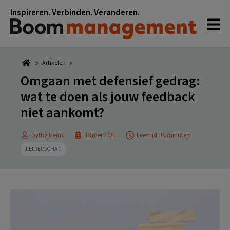
Spring
Door
Spring
Spring
Inspireren. Verbinden. Veranderen.
naar
naar
naar
naar
de
de
de
de
hoofdnavigatie
hoofd
eerste
voettekst
inhoud
sidebar
Artikelen
Omgaan met defensief gedrag:
wat te doen als jouw feedback
niet aankomt?
Gytha Heins
18 mei 2021
Leestijd: 15 minuten
LEIDERSCHAP