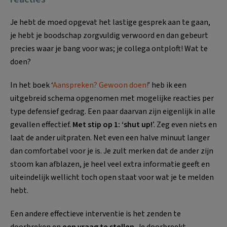
Je hebt de moed opgevat het lastige gesprek aan te gaan,
je hebt je boodschap zorgvuldig verwoord en dan gebeurt
precies waar je bang voor was; je collega ontploft! Wat te
doen?
In het boek ‘
Aanspreken? Gewoon doen!
’ heb ik een
uitgebreid schema opgenomen met mogelijke reacties per
type defensief gedrag. Een paar daarvan zijn eigenlijk in alle
gevallen effectief.
Met stip op 1: ‘shut up!
’. Zeg even niets en
laat de ander uitpraten. Net even een halve minuut langer
dan comfortabel voor je is. Je zult merken dat de ander zijn
stoom kan afblazen, je heel veel extra informatie geeft en
uiteindelijk wellicht toch open staat voor wat je te melden
hebt.
Een andere effectieve interventie is het zenden te
doorbreken en
een vraag te stellen
. Je doorbreekt