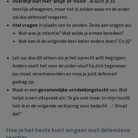
Overdrijf niet met ‘altijd’ of ‘nooit’
. Je kunt je zo
heerlijk afreageren, maar het is zelden waar en de ander
zal dus defensief reageren.
Stel vragen
in plaats van te zenden. Denk aan vragen als:
Wat was je intentie? Wat wilde je ermee bereiken?
Wat kan ik de volgende keer beter anders doen? En jij?
Let op; doe dit alleen als je het oprecht wilt begrijpen.
Anders voelt het voor de ander alsof hij zich tegenover
jou moet verantwoorden en roep je juist defensief
gedrag op.
Maak er een
gezamenlijke ontdekkingstocht
van. Wat
helpt is een uitspraak als: ‘Ik gis ook maar. In mijn hoofd
heb ik er de volgende verklaring voor bedacht …’. Klopt
dat?
Hoe je het beste kunt omgaan met defensieve
reacties