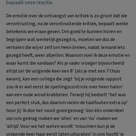
bepaalt onze reactie.
De emotie over de ontvangst van kritiek is zo groot dat die
verontrusting, na de verontrustende kritiek, bepaalt welke
betekenis we eraan geven. Om goed te kunnen horen en
begrijpen wat werkelijk gezegd is, moeten we dus de
verhalen die wij er zelf om heen breien, nadat iemand iets
gezegd heeft, weer afpellen. Waarom voel ik deze emotie en
waar komt die vandaan? Als je vader vroeger bijvoorbeeld
altijd zei ‘de volgende keer een 8’ (als je met een 7 thuis
kwam), kan een collega die zegt ‘bij je volgende rapport
zou ik er wel eerst de spellingscontrole over heen halen’
aan een oude wond krabbelen. Terwijl hij bedoelt ‘het was
een perfect stuk, dus daarom vielen de taalfouten extra op’
hoor jij ‘ik doe het nooit goed genoeg’. Van één onderdeel
van ons gedrag maken we ‘alles’ en van ‘nu’ maken we
‘altijd’. Voor we het weten wordt ‘misschien kun je de
volgende keer haar eerst laten uitpraten’ in ons hoofd ‘je