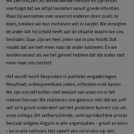
We zien onszelf als weldenkende mensen en zijn ervan
overtuigd dat we altijd handelen vanuit goede intenties.
Maar bij aannames over waarom anderen doen zoals ze
doen, trekken we hun motieven wél in twijfel. We verwijten
de ander dat hij schuld heeft aan de situatie waarin we ons
bevinden. Daar zijn we heel zeker van in ons hoofd. Dat
maakt dat we niet meer naar de ander luisteren. En we
worden woest als we het gevoel hebben dat die ander niet
meer naar ons luistert.
Het wordt nooit besproken in publieke vergaderingen.
Resultaat; onbespreekbare zaken, olifanten in de kamer…
We zijn onszelf echter niet bewust van onze rol in het
creëren hiervan. We realiseren ons gewoon niet dat we zelf
net zo’n groot onderdeel van het probleem kunnen zijn als
onze collega. Dit zelfvervullende, contraproductieve proces
bestaat volgens Argyris in alle organisaties – groot en klein
– en in alle culturen. Het speelt een rol in één-op-één