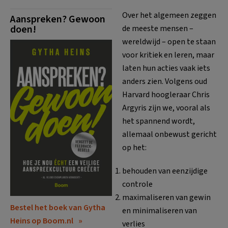
Over het algemeen zeggen
Aanspreken? Gewoon
doen!
de meeste mensen –
wereldwijd – open te staan
voor kritiek en leren, maar
laten hun acties vaak iets
anders zien. Volgens oud
Harvard hoogleraar Chris
Argyris zijn we, vooral als
het spannend wordt,
allemaal onbewust gericht
op het:
behouden van eenzijdige
controle
maximaliseren van gewin
Bestel het boek van Gytha
en minimaliseren van
Heins op Boom.nl
verlies