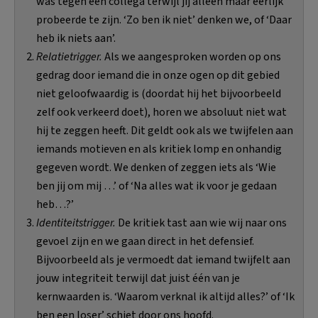
was tegen een collega terwijl jij alleen maar eerlijk
probeerde te zijn. ‘Zo ben ik niet’ denken we, of ‘Daar
heb ik niets aan’.
Relatietrigger.
Als we aangesproken worden op ons
gedrag door iemand die in onze ogen op dit gebied
niet geloofwaardig is (doordat hij het bijvoorbeeld
zelf ook verkeerd doet), horen we absoluut niet wat
hij te zeggen heeft. Dit geldt ook als we twijfelen aan
iemands motieven en als kritiek lomp en onhandig
gegeven wordt. We denken of zeggen iets als ‘Wie
ben jij om mij …’ of ‘Na alles wat ik voor je gedaan
heb…?’
Identiteitstrigger.
De kritiek tast aan wie wij naar ons
gevoel zijn en we gaan direct in het defensief.
Bijvoorbeeld als je vermoedt dat iemand twijfelt aan
jouw integriteit terwijl dat juist één van je
kernwaarden is. ‘Waarom verknal ik altijd alles?’ of ‘Ik
ben een loser’ schiet door ons hoofd.