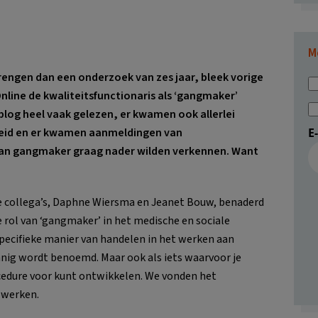
M
rengen dan een onderzoek van zes jaar, bleek vorige
nline de kwaliteitsfunctionaris als ‘gangmaker’
 blog heel vaak gelezen, er kwamen ook allerlei
heid en er kwamen aanmeldingen van
E
l van gangmaker graag nader wilden verkennen. Want
e collega’s, Daphne Wiersma en Jeanet Bouw, benaderd
 rol van ‘gangmaker’ in het medische en sociale
specifieke manier van handelen in het werken aan
danig wordt benoemd. Maar ook als iets waarvoor je
cedure voor kunt ontwikkelen. We vonden het
 werken.