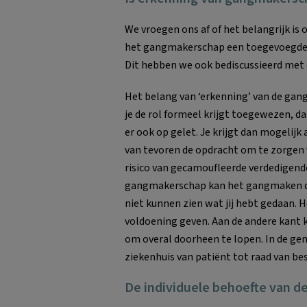
We vroegen ons af of het belangrijk is 
het gangmakerschap een toegevoegde wa
Dit hebben we ook bediscussieerd met
Het belang van ‘erkenning’ van de gangm
je de rol formeel krijgt toegewezen, d
er ook op gelet. Je krijgt dan mogelijk
van tevoren de opdracht om te zorgen
risico van gecamoufleerde verdedigende
gangmakerschap kan het gangmaken dus
niet kunnen zien wat jij hebt gedaan. 
voldoening geven. Aan de andere kant 
om overal doorheen te lopen. In de g
ziekenhuis van patiënt tot raad van bes
De individuele behoefte van 