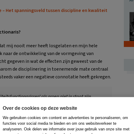
 – Het spanningsveld tussen discipline en kwaliteit
ctionaris?
dat mij nooit meer heeft losgelaten en mijn hele
k naar de ontwikkeling van de vormgeving van
icht gegeven in wat de effecten zijn geweest van de
waarom de disciplinering in toenemende mate centraal
steeds vaker een negatieve connotatie heeft gekregen.
itsfunctionarissen’ als groep niet in staat zijn
s blijven bestaan.
Over de cookies op deze website
We gebruiken cookies om content en advertenties te personaliseren, om
functies voor social media te bieden en om ons websiteverkeer te
sfunctionarissen’ als groep niet in staat zijn geweest
analyseren. Ook delen we informatie over jouw gebruik van onze site met