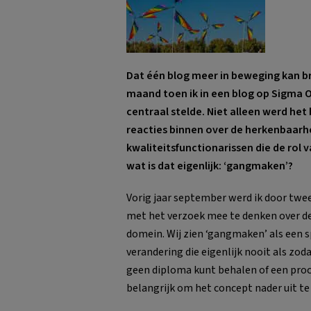
Dat één blog meer in beweging kan b
maand toen ik in een blog op Sigma O
centraal stelde. Niet alleen werd het
reacties binnen over de herkenbaar
kwaliteitsfunctionarissen die de ro
wat is dat eigenlijk: ‘gangmaken’?
Vorig jaar september werd ik door twe
met het verzoek mee te denken over de
domein. Wij zien ‘gangmaken’ als een 
verandering die eigenlijk nooit als zo
geen diploma kunt behalen of een pro
belangrijk om het concept nader uit te