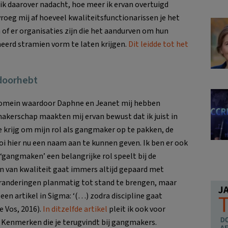
ik daarover nadacht, hoe meer ik ervan overtuigd
 vroeg mij af hoeveel kwaliteitsfunctionarissen je het
of er organisaties zijn die het aandurven om hun
erd stramien vorm te laten krijgen.
Dit leidde tot het
 doorhebt
 domein waardoor Daphne en Jeanet mij hebben
akerschap maakten mij ervan bewust dat ik juist in
 krijg om mijn rol als gangmaker op te pakken, de
ooi hier nu een naam aan te kunnen geven. Ik ben er ook
‘gangmaken’ een belangrijke rol speelt bij de
 van kwaliteit gaat immers altijd gepaard met
eranderingen planmatig tot stand te brengen, maar
een artikel in Sigma: ‘(…) zodra discipline gaat
e Vos, 2016).
In ditzelfde artikel
pleit ik ook voor
. Kenmerken die je terugvindt bij gangmakers.