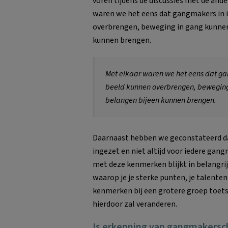
voren tijdens de discussies met de and
waren we het eens dat gangmakers in i
overbrengen, beweging in gang kunnen 
kunnen brengen.
Met elkaar waren we het eens dat ga
beeld kunnen overbrengen, beweging 
belangen bijeen kunnen brengen.
Daarnaast hebben we geconstateerd dat
ingezet en niet altijd voor iedere gang
met deze kenmerken blijkt in belangrij
waarop je je sterke punten, je talenten
kenmerken bij een grotere groep toetse
hierdoor zal veranderen.
Is erkenning van gangmakersch