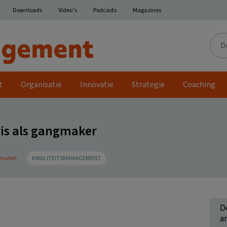
Downloads
Video’s
Podcasts
Magazines
Door
de
site
t
Organisatie
Innovatie
Strategie
Coaching
ris als gangmaker
minuten
KWALITEITSMANAGEMENT
D
ar