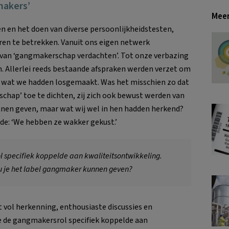
makers’
Meer
zen en het doen van diverse persoonlijkheidstesten,
ren te betrekken. Vanuit ons eigen netwerk
van ‘gangmakerschap verdachten’. Tot onze verbazing
n. Allerlei reeds bestaande afspraken werden verzet om
af wat we hadden losgemaakt. Was het misschien zo dat
hap’ toe te dichten, zij zich ook bewust werden van
nen geven, maar wat wij wel in hen hadden herkend?
e: ‘We hebben ze wakker gekust.’
l specifiek koppelde aan kwaliteitsontwikkeling.
ou je het label gangmaker kunnen geven?
 vol herkenning, enthousiaste discussies en
ie de gangmakersrol specifiek koppelde aan