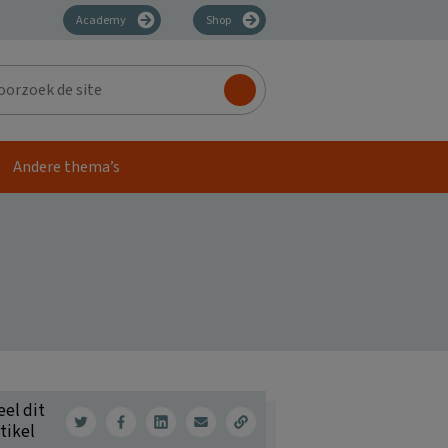
Academy
Shop
zoek
Andere thema’s
eel dit
tikel