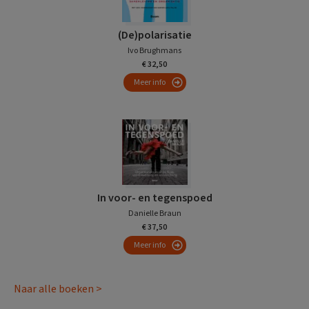
(De)polarisatie
Ivo Brughmans
€ 32,50
Meer info
In voor- en tegenspoed
Danielle Braun
€ 37,50
Meer info
Naar alle boeken >