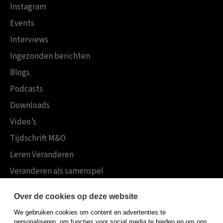
Instagram
Events
Interviews
Ingezonden berichten
Blogs
Podcasts
Downloads
Video’s
Tijdschrift M&O
Leren Veranderen
Veranderen als samenspel
Boekensites
Over de cookies op deze website
Koninklijke Boom uitgevers
We gebruiken cookies om content en advertenties te
Boom Psychologie
personaliseren, om functies voor social media te bieden en om ons