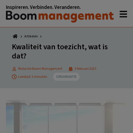
Spring
Door
Spring
Spring
Inspireren. Verbinden. Veranderen.
naar
naar
naar
naar
de
de
de
de
hoofdnavigatie
hoofd
eerste
voettekst
inhoud
sidebar
Artikelen
Kwaliteit van toezicht, wat is
dat?
Redactie Boom Management
3 februari 2021
Leestijd: 3 minuten
ORGANISATIE