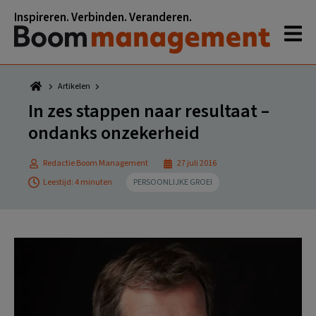
Spring
Door
Spring
Spring
Inspireren. Verbinden. Veranderen.
naar
naar
naar
naar
de
de
de
de
hoofdnavigatie
hoofd
eerste
voettekst
inhoud
sidebar
Artikelen
In zes stappen naar resultaat –
ondanks onzekerheid
Redactie Boom Management
27 juli 2016
Leestijd: 4 minuten
PERSOONLIJKE GROEI