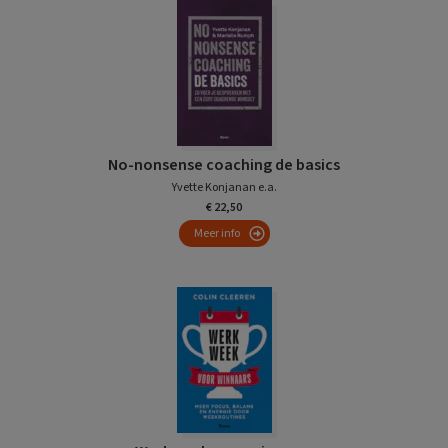
No-nonsense coaching de basics
Yvette Konjanan e.a.
€ 22,50
Meer info