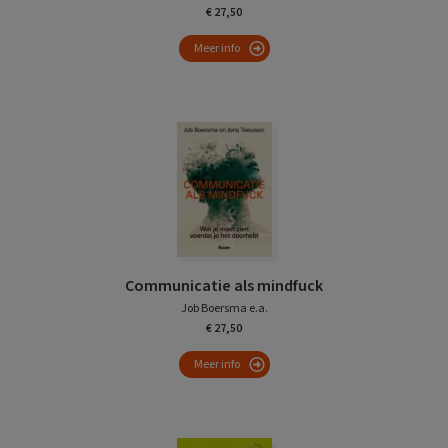
€ 27,50
Meer info
Communicatie als mindfuck
Job Boersma e.a.
€ 27,50
Meer info