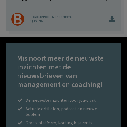
Redactie Boom Management
8 juni 2026
Mis nooit meer de nieuwste
inzichten met de
nieuwsbrieven van
management en coaching!
De nieuwste inzichten voor jouw vak
Actuele artikelen, podcast en nieuwe
boeken
Gratis platform, korting bij events