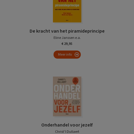
De kracht van het piramideprincipe
Eline Janssen e.a.
€ 29,95
Meer info
Onderhandel voor jezelf
Christ’l Dullaert