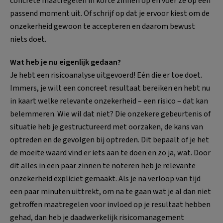
concrete maatregelen in korte zinnen op én voer ze op een
passend moment uit. Of schrijf op dat je ervoor kiest om de
onzekerheid gewoon te accepteren en daarom bewust
niets doet.
Wat heb je nu eigenlijk gedaan?
Je hebt een risicoanalyse uitgevoerd! Eén die er toe doet.
Immers, je wilt een concreet resultaat bereiken en hebt nu
in kaart welke relevante onzekerheid – een risico – dat kan
belemmeren. Wie wil dat niet? Die onzekere gebeurtenis of
situatie heb je gestructureerd met oorzaken, de kans van
optreden en de gevolgen bij optreden. Dit bepaalt of je het
de moeite waard vind er iets aan te doen en zo ja, wat. Door
dit alles in een paar zinnen te noteren heb je relevante
onzekerheid expliciet gemaakt. Als je na verloop van tijd
een paar minuten uittrekt, om na te gaan wat je al dan niet
getroffen maatregelen voor invloed op je resultaat hebben
gehad, dan heb je daadwerkelijk risicomanagement