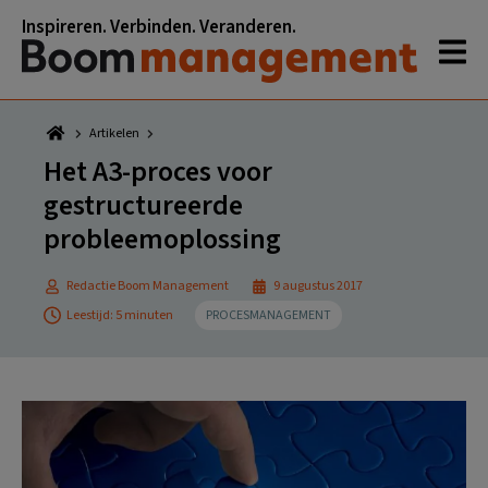
Spring
Door
Spring
Spring
Inspireren. Verbinden. Veranderen.
naar
naar
naar
naar
de
de
de
de
hoofdnavigatie
hoofd
eerste
voettekst
inhoud
sidebar
Artikelen
Het A3-proces voor
gestructureerde
probleemoplossing
Redactie Boom Management
9 augustus 2017
Leestijd: 5 minuten
PROCESMANAGEMENT