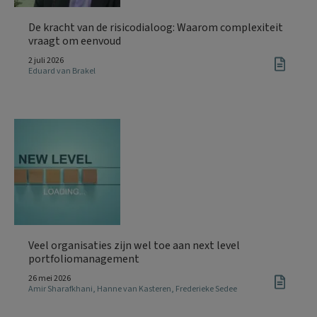
De kracht van de risicodialoog: Waarom complexiteit
vraagt om eenvoud
2 juli 2026
Eduard van Brakel
Veel organisaties zijn wel toe aan next level
portfoliomanagement
26 mei 2026
Amir Sharafkhani
,
Hanne van Kasteren
,
Frederieke Sedee