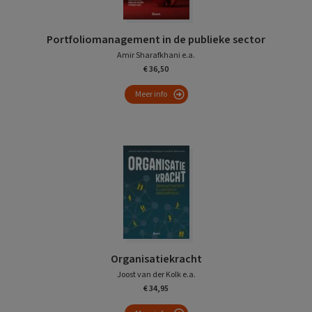
Portfoliomanagement in de publieke sector
Amir Sharafkhani e.a.
€ 36,50
Meer info
Organisatiekracht
Joost van der Kolk e.a.
€ 34,95