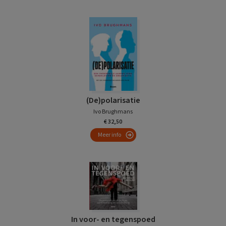
(De)polarisatie
Ivo Brughmans
€ 32,50
Meer info
In voor- en tegenspoed