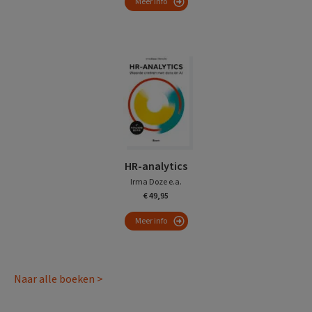
Meer info
HR-analytics
Irma Doze e.a.
€ 49,95
Meer info
Naar alle boeken >