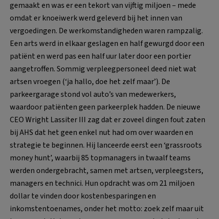
gemaakt en was er een tekort van vijftig miljoen – mede
omdat er knoeiwerk werd geleverd bij het innen van
vergoedingen. De werkomstandigheden waren rampzalig.
Een arts werd in elkaar geslagen en half gewurgd door een
patiënt en werd pas een half uur later door een portier
aangetroffen. Sommig verpleegpersoneel deed niet wat
artsen vroegen (‘ja hallo, doe het zelf maar’). De
parkeergarage stond vol auto’s van medewerkers,
waardoor patiënten geen parkeerplek hadden. De nieuwe
CEO Wright Lassiter III zag dat er zoveel dingen fout zaten
bij AHS dat het geen enkel nut had om over waarden en
strategie te beginnen. Hij lanceerde eerst een ‘grassroots
money hunt’, waarbij 85 topmanagers in twaalf teams
werden ondergebracht, samen met artsen, verpleegsters,
managers en technici. Hun opdracht was om 21 miljoen
dollar te vinden door kostenbesparingen en
inkomstentoenames, onder het motto: zoek zelf maar uit