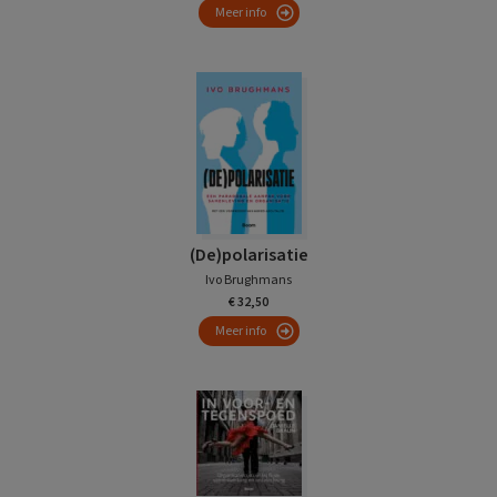
Meer info
(De)polarisatie
Ivo Brughmans
€ 32,50
Meer info