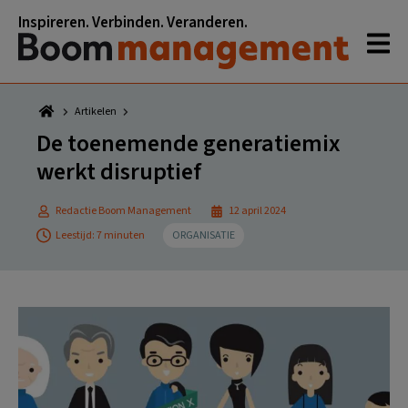
Spring
Door
Spring
Spring
Inspireren. Verbinden. Veranderen.
naar
naar
naar
naar
de
de
de
de
hoofdnavigatie
hoofd
eerste
voettekst
inhoud
sidebar
Artikelen
De toenemende generatiemix
werkt disruptief
Redactie Boom Management
12 april 2024
Leestijd: 7 minuten
ORGANISATIE