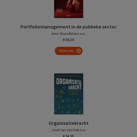
Portfoliomanagement in de publieke sector
Amir Sharafkhani e.a.
€ 36,50
Meer info
Organisatiekracht
Joost van der Kolk e.a.
€ 34,95