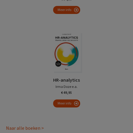
Meer info
HR-analytics
Irma Doze e.a.
€ 49,95
Meer info
Naar alle boeken >