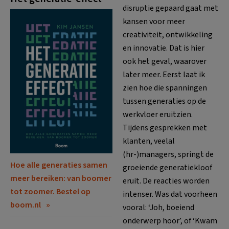
disruptie gepaard gaat met
kansen voor meer
creativiteit, ontwikkeling
en innovatie. Dat is hier
ook het geval, waarover
later meer. Eerst laat ik
zien hoe die spanningen
tussen generaties op de
werkvloer eruitzien.
Tijdens gesprekken met
klanten, veelal
(hr-)managers, springt de
Hoe alle generaties samen
groeiende generatiekloof
meer bereiken: van boomer
eruit. De reacties worden
tot zoomer. Bestel op
intenser. Was dat voorheen
boom.nl
vooral: ‘Joh, boeiend
onderwerp hoor’, of ‘Kwam