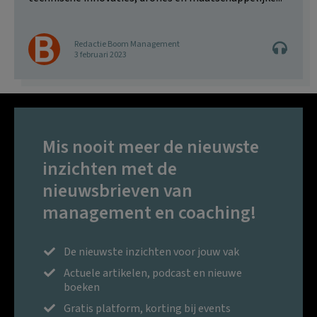
Redactie Boom Management
3 februari 2023
Mis nooit meer de nieuwste
inzichten met de
nieuwsbrieven van
management en coaching!
De nieuwste inzichten voor jouw vak
Actuele artikelen, podcast en nieuwe
boeken
Gratis platform, korting bij events