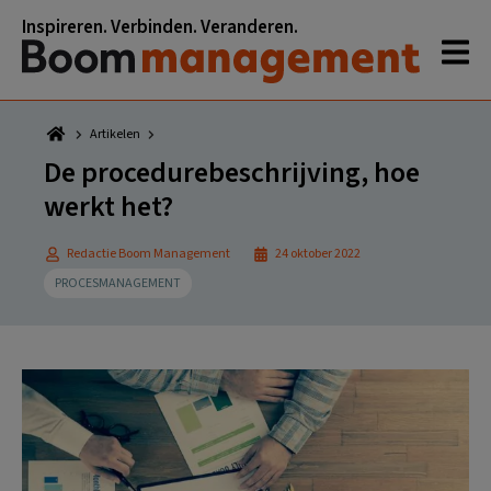
Spring
Door
Spring
Spring
Inspireren. Verbinden. Veranderen.
naar
naar
naar
naar
de
de
de
de
hoofdnavigatie
hoofd
eerste
voettekst
inhoud
sidebar
Artikelen
De procedurebeschrijving, hoe
werkt het?
Redactie Boom Management
24 oktober 2022
PROCESMANAGEMENT