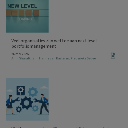
Veel organisaties zijn wel toe aan next level
portfoliomanagement
26 mei 2026
Amir Sharafkhani
,
Hanne van Kasteren
,
Frederieke Sedee