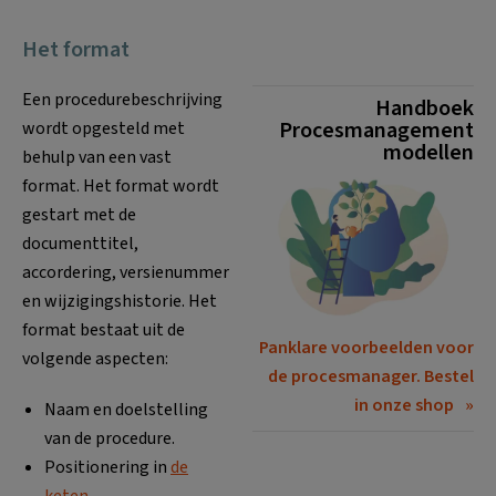
Het format
Een procedurebeschrijving
Handboek
Procesmanagement
wordt opgesteld met
modellen
behulp van een vast
format. Het format wordt
gestart met de
documenttitel,
accordering, versienummer
en wijzigingshistorie. Het
format bestaat uit de
Panklare voorbeelden voor
volgende aspecten:
de procesmanager. Bestel
in onze shop
Naam en doelstelling
van de procedure.
Positionering in
de
keten
.