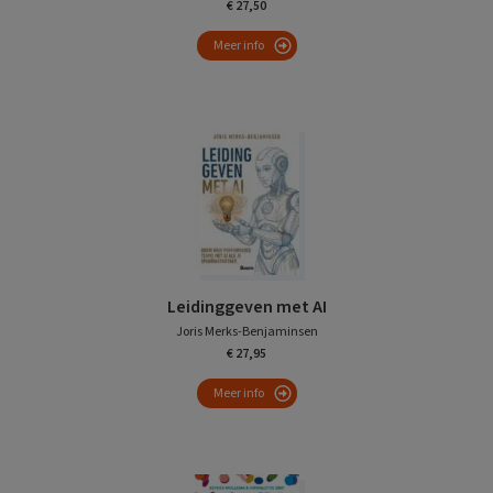
€ 27,50
Meer info
Leidinggeven met AI
Joris Merks-Benjaminsen
€ 27,95
Meer info