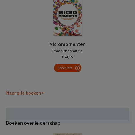
Micromomenten
Emmalotte Smit e.a.
€ 24,95
Meer info
Naar alle boeken >
Boeken over leiderschap