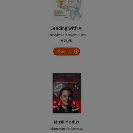
Leading with AI
Joris Merks-Benjaminsen
€ 29,95
Meer info
Musk Modus
Hans van der Loo e.a.