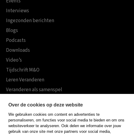
Events
Interviews
Ingezonden berichten
Blogs
Podcasts
Downloads
Video’s
Tijdschrift M&O
Leren Veranderen
Veranderen als samenspel
Boekensites
Over de cookies op deze website
Koninklijke Boom uitgevers
We gebruiken cookies om content en advertenties te
Boom Psychologie
personaliseren, om functies voor social media te bieden en om ons
websiteverkeer te analyseren. Ook delen we informatie over jouw
Boom Hoger Onderwijs
gebruik van onze site met onze partners voor social media,