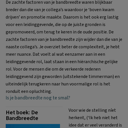
De zachte factoren van je bandbreedte waren blijkbaar
breder dan die van je collega’s waardoor je ‘boven kwam
drijven’ en promotie maakte. Daarom is het ook erg lastig
voor een leidinggevende, die op de juiste gronden is
gepromoveerd, om terug te keren in de oude positie. De
zachte factoren van je bandbreedte zijn wijder dan die van je
naaste collega’s. Je overziet beter de complexiteit, je hebt
meer nuance. Dat voelt al wat eenzamer aan in een
leidinggevende rol, laat staan in een hiërarchische gelijke
rol. Voor de mensen die om de verkeerde redenen
leidinggevend zijn geworden (uitstekende timmerman) en
uiteindelijk terugkeren naar hun voormalige rol is het
ronduit een opluchting.
Is je bandbreedte nog te smal?
Voor wie de stelling níet
Het boek: De
Bandbreedte
herkent, (‘Ik heb niet het
idee dat er veel veranderd is