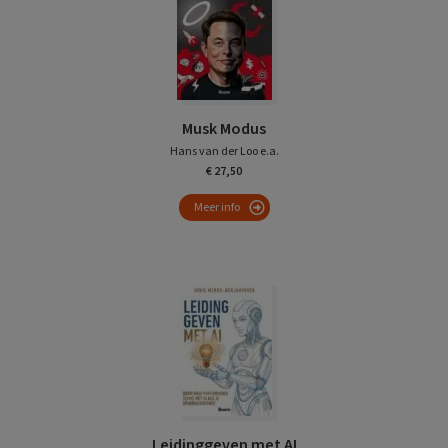
Musk Modus
Hans van der Loo e.a.
€ 27,50
Meer info
Leidinggeven met AI