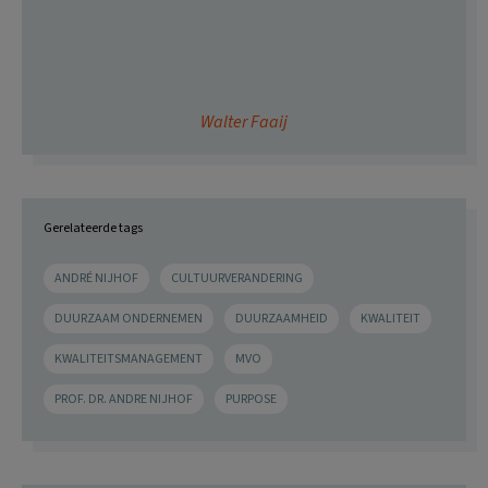
Walter Faaij
Gerelateerde tags
ANDRÉ NIJHOF
CULTUURVERANDERING
DUURZAAM ONDERNEMEN
DUURZAAMHEID
KWALITEIT
KWALITEITSMANAGEMENT
MVO
PROF. DR. ANDRE NIJHOF
PURPOSE