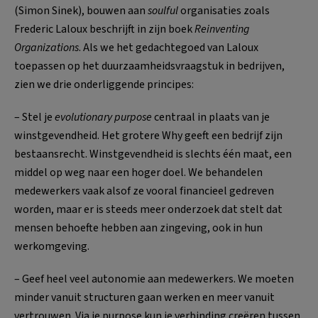
(Simon Sinek), bouwen aan
soulful
organisaties zoals
Frederic Laloux beschrijft in zijn boek
Reinventing
Organizations
. Als we het gedachtegoed van Laloux
toepassen op het duurzaamheidsvraagstuk in bedrijven,
zien we drie onderliggende principes:
– Stel je
evolutionary purpose
centraal in plaats van je
winstgevendheid. Het grotere Why geeft een bedrijf zijn
bestaansrecht. Winstgevendheid is slechts één maat, een
middel op weg naar een hoger doel. We behandelen
medewerkers vaak alsof ze vooral financieel gedreven
worden, maar er is steeds meer onderzoek dat stelt dat
mensen behoefte hebben aan zingeving, ook in hun
werkomgeving.
– Geef heel veel autonomie aan medewerkers. We moeten
minder vanuit structuren gaan werken en meer vanuit
vertrouwen. Via je purpose kun je verbinding creëren tussen