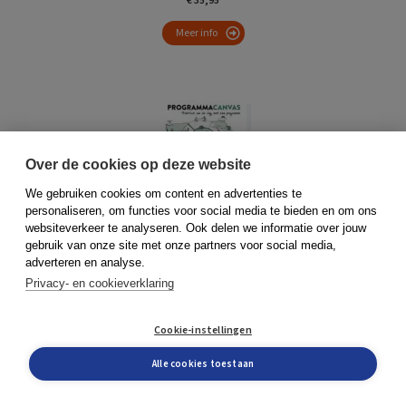
€ 35,95
Meer info
Over de cookies op deze website
Programmacanvas
We gebruiken cookies om content en advertenties te
personaliseren, om functies voor social media te bieden en om ons
Björn Prevaas e.a.
websiteverkeer te analyseren. Ook delen we informatie over jouw
€ 39,95
gebruik van onze site met onze partners voor social media,
adverteren en analyse.
Meer info
Privacy- en cookieverklaring
Cookie-instellingen
Naar alle boeken >
Alle cookies toestaan