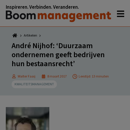
Spring
Door
Spring
Spring
Inspireren. Verbinden. Veranderen.
naar
naar
naar
naar
de
de
de
de
hoofdnavigatie
hoofd
eerste
voettekst
inhoud
sidebar
Artikelen
André Nijhof: ‘Duurzaam
ondernemen geeft bedrijven
hun bestaansrecht’
Walter Faaij
8 maart 2017
Leestijd: 13 minuten
KWALITEITSMANAGEMENT