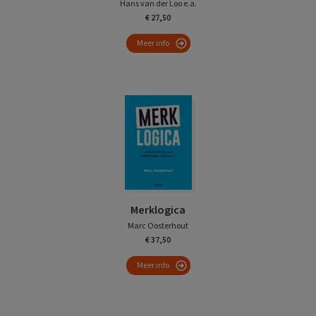
Hans van der Loo e.a.
€ 27,50
Meer info
Merklogica
Marc Oosterhout
€ 37,50
Meer info