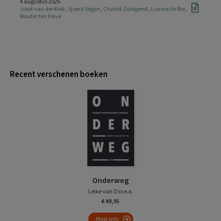
4 augustus 2026
Joost van der Kolk
,
Sjoerd Segijn
,
Chanté Zuidgeest
,
Lianne de Bie
,
Wouter ten Have
Recent verschenen boeken
Onderweg
Leike van Oss e.a.
€ 49,95
Meer info