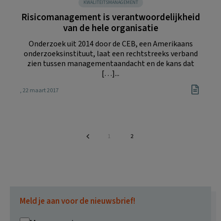
KWALITEITSMANAGEMENT
Risicomanagement is verantwoordelijkheid
van de hele organisatie
Onderzoek uit 2014 door de CEB, een Amerikaans
onderzoeksinstituut, laat een rechtstreeks verband
zien tussen managementaandacht en de kans dat
[…]...
, 22 maart 2017
Pagina
Pagina
1
2
Meld je aan voor de nieuwsbrief!