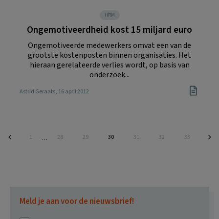
HRM
Ongemotiveerdheid kost 15 miljard euro
Ongemotiveerde medewerkers omvat een van de
grootste kostenposten binnen organisaties. Het
hieraan gerelateerde verlies wordt, op basis van
onderzoek...
Astrid Geraats
, 16 april 2012
Pagina
Pagina
Pagina
Pagina
Pagina
Pagina
Pagina
1
28
29
30
31
32
33
Interim
…
pagina's
zijn
weggelaten
Meld je aan voor de nieuwsbrief!