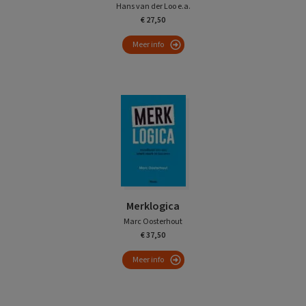
Hans van der Loo e.a.
€ 27,50
Meer info
Merklogica
Marc Oosterhout
€ 37,50
Meer info