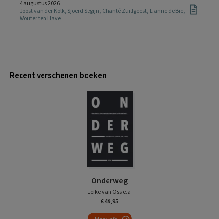
4 augustus 2026
Joost van der Kolk
,
Sjoerd Segijn
,
Chanté Zuidgeest
,
Lianne de Bie
,
Wouter ten Have
Recent verschenen boeken
Onderweg
Leike van Oss e.a.
€ 49,95