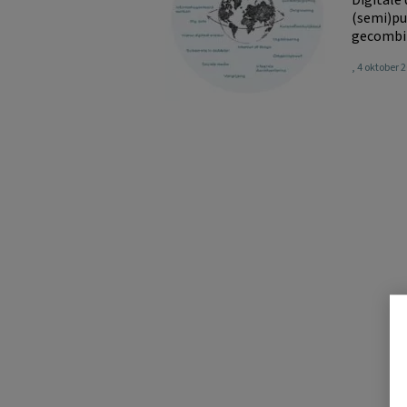
(semi)pu
gecombin
, 4 oktober 