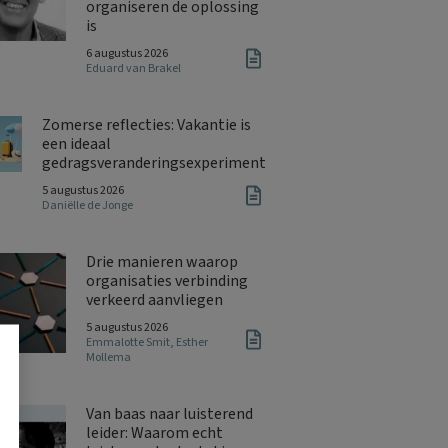
organiseren de oplossing
is
6 augustus 2026
Eduard van Brakel
Zomerse reflecties: Vakantie is
een ideaal
gedragsveranderingsexperiment
5 augustus 2026
Daniëlle de Jonge
Drie manieren waarop
organisaties verbinding
verkeerd aanvliegen
5 augustus 2026
Emmalotte Smit
,
Esther
Mollema
Van baas naar luisterend
leider: Waarom echt