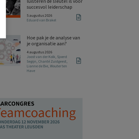
luisteren de sleutel is voor
succesvol leiderschap
5 augustus 2026
Eduard van Brakel
Hoe pak je de analyse van
je organisatie aan?
4 augustus 2026
Joost van der Kolk
,
Sjoerd
Segijn
,
Chanté Zuidgeest
,
Lianne de Bie
,
Wouter ten
Have