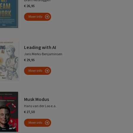
Bram Verbruggen
€ 26,95
Meer info
Leading with AI
Joris Merks-Benjaminsen
€ 29,95
Meer info
Musk Modus
Hans van der Loo e.a.
€ 27,50
Meer info