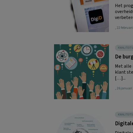
Het prog
overheid
verbetere
, 22 februar
KWALITEIT
De burg
Met alle
klant st
[…]...
, 26 januari
KWALITEIT
Digital
Digitale