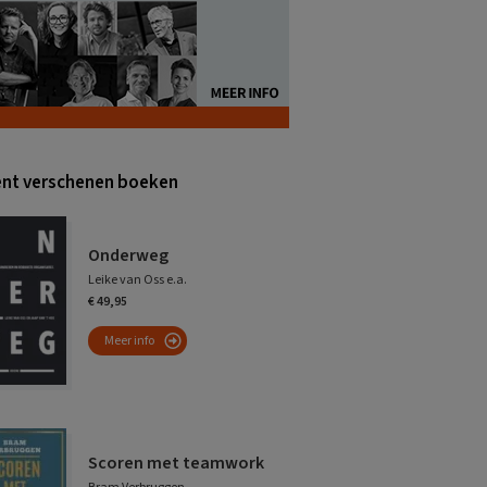
nt verschenen boeken
Onderweg
Leike van Oss e.a.
€ 49,95
Meer info
Scoren met teamwork