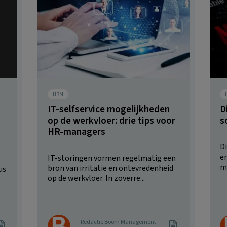
HRM
IT-selfservice mogelijkheden
D
op de werkvloer: drie tips voor
s
HR-managers
D
e
IT-storingen vormen regelmatig een
m
bron van irritatie en ontevredenheid
us
op de werkvloer. In zoverre...
Redactie Boom Management