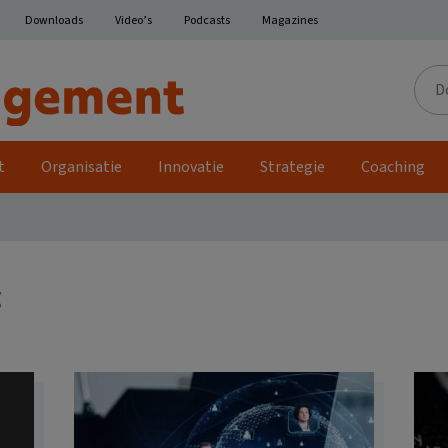
Downloads
Video’s
Podcasts
Magazines
Door
de
site
t
Organisatie
Innovatie
Strategie
Coaching
g