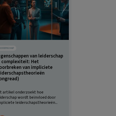
LEIDERSCHAP
igenschappen van leiderschap
n complexiteit: Het
oorbreken van impliciete
eiderschapstheorieën
longread)
t artikel onderzoekt hoe
eiderschap wordt beïnvloed door
pliciete leiderschapstheorieën...