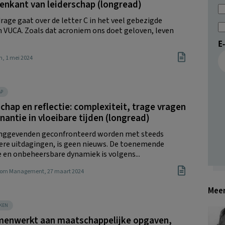
enkant van leiderschap (longread)
rage gaat over de letter C in het veel gebezigde
 VUCA. Zoals dat acroniem ons doet geloven, leven
E
n
, 1 mei 2024
AP
chap en reflectie: complexiteit, trage vragen
nantie in vloeibare tijden (longread)
inggevenden geconfronteerd worden met steeds
re uitdagingen, is geen nieuws. De toenemende
e en onbeheersbare dynamiek is volgens...
Boom Management
, 27 maart 2024
Meer
KEN
menwerkt aan maatschappelijke opgaven,