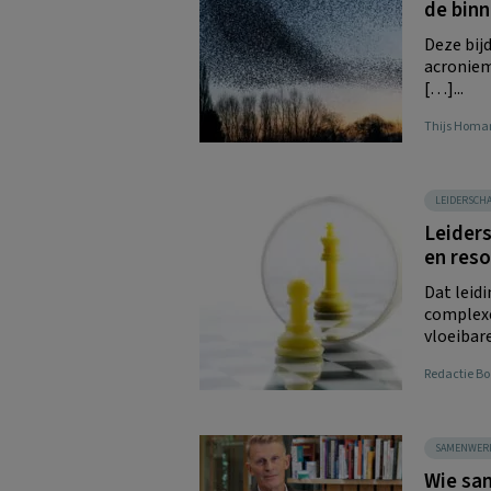
de binn
Deze bijd
acroniem
[…]...
Thijs Homa
LEIDERSCH
Leiders
en reso
Dat leid
complexe
vloeibar
Redactie 
SAMENWER
Wie sa