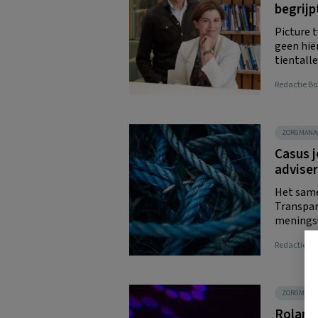
begrijp
Picture 
geen hië
tientalle
Redactie 
ZORGMANA
Casus j
adviser
Het same
Transpar
meningsui
Redactie 
ZORGMANA
Roland 