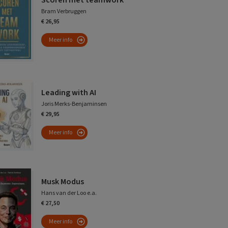
Scoren met teamwork
Bram Verbruggen
€ 26,95
Meer info
Leading with AI
Joris Merks-Benjaminsen
€ 29,95
Meer info
Musk Modus
Hans van der Loo e.a.
€ 27,50
Meer info