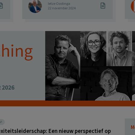
Ietze Oostinga
22 november 2024
AP
M
iteitsleiderschap: Een nieuw perspectief op