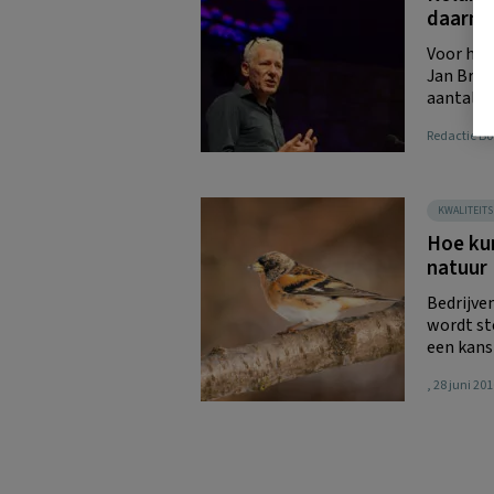
daarme
Voor het
Jan Brou
aantal ho
Redactie 
KWALITEIT
Hoe kun
natuur
Bedrijve
wordt st
een kans 
, 28 juni 20