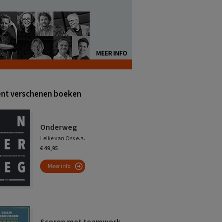
nt verschenen boeken
Onderweg
Leike van Oss e.a.
€ 49,95
Meer info