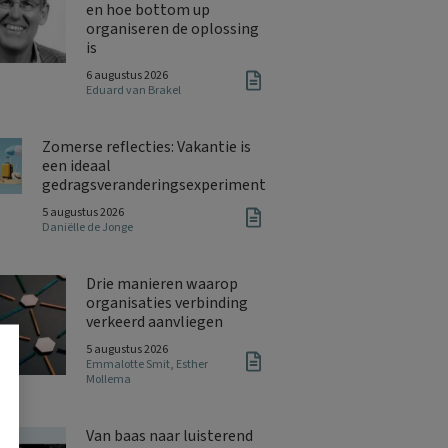
en hoe bottom up
organiseren de oplossing
is
6 augustus 2026
Eduard van Brakel
Zomerse reflecties: Vakantie is
een ideaal
gedragsveranderingsexperiment
5 augustus 2026
Daniëlle de Jonge
Drie manieren waarop
organisaties verbinding
verkeerd aanvliegen
5 augustus 2026
Emmalotte Smit
,
Esther
Mollema
Van baas naar luisterend