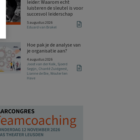
leider: Waarom echt
luisteren de sleutel is voor
succesvol leiderschap
5 augustus 2026
Eduard van Brakel
Hoe pak je de analyse van
je organisatie aan?
4 augustus 2026
Joost van der Kolk
,
Sjoerd
Segijn
,
Chanté Zuidgeest
,
Lianne de Bie
,
Wouter ten
Have