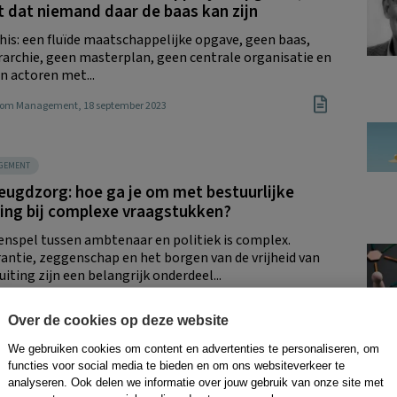
t dat niemand daar de baas kan zijn
this: een fluïde maatschappelijke opgave, geen baas,
rarchie, geen masterplan, geen centrale organisatie en
n actoren met...
Boom Management
, 18 september 2023
GEMENT
eugdzorg: hoe ga je om met bestuurlijke
ing bij complexe vraagstukken?
nspel tussen ambtenaar en politiek is complex.
antie, zeggenschap en het borgen van de vrijheid van
ting zijn een belangrijk onderdeel...
Boom Management
, 11 oktober 2021
Over de cookies op deze website
We gebruiken cookies om content en advertenties te personaliseren, om
functies voor social media te bieden en om ons websiteverkeer te
GEMENT
analyseren. Ook delen we informatie over jouw gebruik van onze site met
Bal: ‘Complexiteit is ‘here to stay’, leer