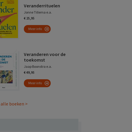
Veranderrituelen
Jonne Tillema e.a.
€ 25,95
Meer info
Veranderen voor de
toekomst
Jaap Boonstra e.a.
€ 49,95
Meer info
 alle boeken >