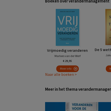
Boeken over verandermanagement
De 5 wett
Vrijmoedig veranderen
Jako
Marloes van der Werf
€ 29,95
Meer info
M
Naar alle boeken >
Meer in het thema verandermanage