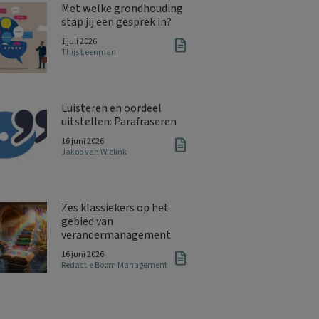
Met welke grondhouding
stap jij een gesprek in?
1 juli 2026
Thijs Leenman
Luisteren en oordeel
uitstellen: Parafraseren
16 juni 2026
Jakob van Wielink
Zes klassiekers op het
gebied van
verandermanagement
16 juni 2026
Redactie Boom Management