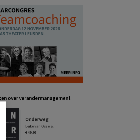
ken over verandermanagement
Onderweg
Leike van Oss e.a.
€ 49,95