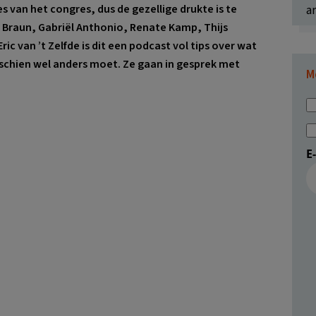
 van het congres, dus de gezellige drukte is te
ar
e Braun, Gabriël Anthonio, Renate Kamp, Thijs
c van ’t Zelfde is dit een podcast vol tips over wat
sschien wel anders moet.
Ze gaan in gesprek met
M
E