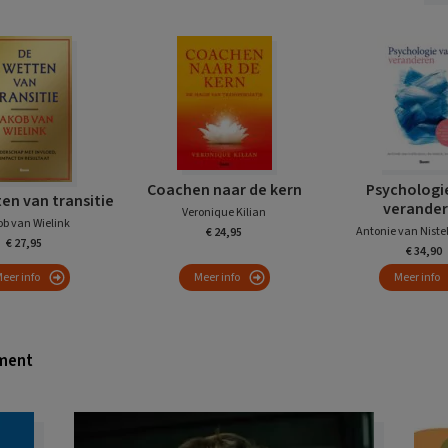
Coachen naar de kern
Psychologi
en van transitie
verande
Veronique Kilian
b van Wielink
Antonie van Nistel
€ 24,95
€ 27,95
€ 34,90
eer info
Meer info
Meer info
ment