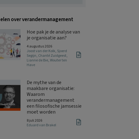
kelen over verandermanagement
Hoe pak je de analyse van
je organisatie aan?
4 augustus 2026
Joost van der Kolk
,
Sjoerd
Segijn
,
Chanté Zuidgeest
,
Lianne de Bie
,
Wouter ten
Have
De mythe van de
maakbare organisatie:
Waarom
verandermanagement
een filosofische jamsessie
moet worden
8 juli 2026
Eduard van Brakel