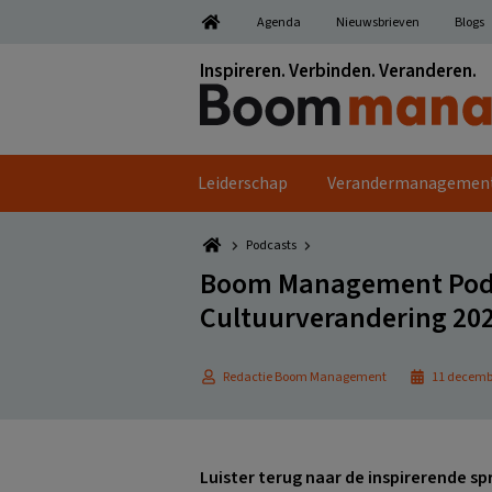
Spring
Door
Spring
Spring
Agenda
Nieuwsbrieven
Blogs
naar
naar
naar
naar
de
de
de
de
Inspireren. Verbinden. Veranderen.
hoofdnavigatie
hoofd
eerste
voettekst
inhoud
sidebar
Leiderschap
Verandermanagemen
Podcasts
Boom Management Podc
Cultuurverandering 20
Redactie Boom Management
11 decemb
Luister terug naar de inspirerende s