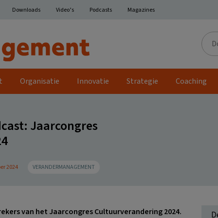
Downloads
Video’s
Podcasts
Magazines
Door
de
site
t
Organisatie
Innovatie
Strategie
Coaching
ast: Jaarcongres
24
er 2024
VERANDERMANAGEMENT
prekers van het Jaarcongres Cultuurverandering 2024.
D