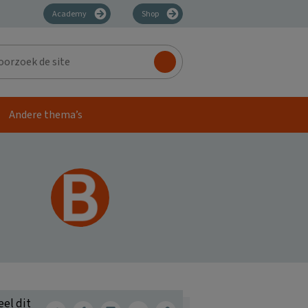
Academy
Shop
zoek
Andere thema’s
eel dit