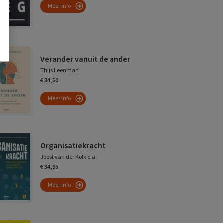
Meer info
Verander vanuit de ander
Thijs Leenman
€ 34,50
Meer info
Organisatiekracht
Joost van der Kolk e.a.
€ 34,95
Meer info