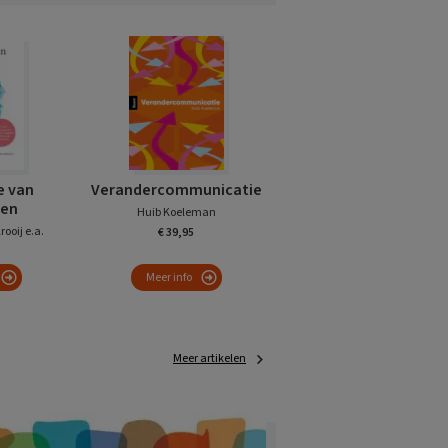
e van
Verandercommunicatie
ren
Huib Koeleman
rooij e.a.
€ 39,95
Meer info
Meer artikelen