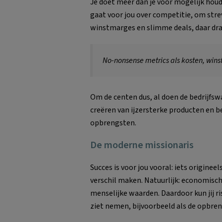
Je doet meer dan je voor mogelijk houd
gaat voor jou over competitie, om stre
winstmarges en slimme deals, daar dra
No-nonsense metrics als kosten, win
Om de centen dus, al doen de bedrijfswa
creëren van ijzersterke producten en be
opbrengsten.
De moderne missionaris
Succes is voor jou vooral: iets originee
verschil maken. Natuurlijk: economische 
menselijke waarden. Daardoor kun jij ri
ziet nemen, bijvoorbeeld als de opbreng