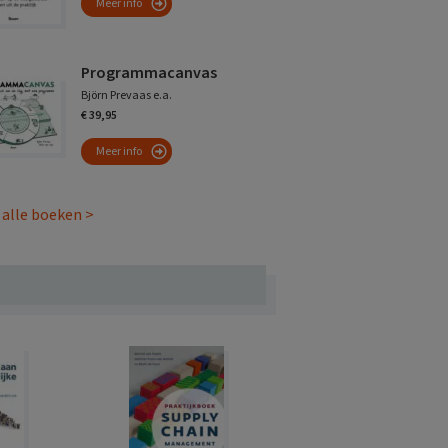
Meer info
Programmacanvas
Björn Prevaas e.a.
€ 39,95
Meer info
 alle boeken >