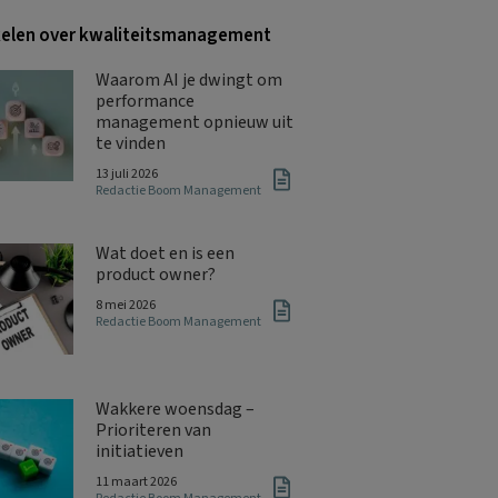
kelen over kwaliteitsmanagement
Waarom AI je dwingt om
performance
management opnieuw uit
te vinden
13 juli 2026
Redactie Boom Management
Wat doet en is een
product owner?
8 mei 2026
Redactie Boom Management
Wakkere woensdag –
Prioriteren van
initiatieven
11 maart 2026