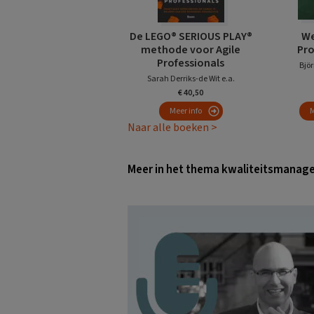
De LEGO® SERIOUS PLAY®
We
methode voor Agile
Pr
Professionals
Björ
Sarah Derriks-de Wit e.a.
€ 40,50
Meer info
M
Naar alle boeken >
Meer in het thema kwaliteitsmana