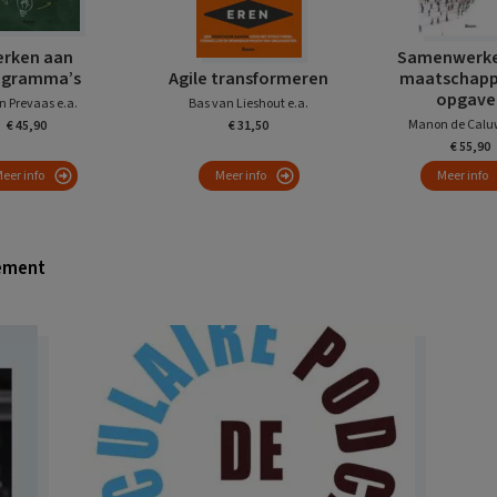
rken aan
Samenwerke
ogramma’s
Agile transformeren
maatschappe
opgave
n Prevaas e.a.
Bas van Lieshout e.a.
Manon de Caluw
€ 45,90
€ 31,50
€ 55,90
eer info
Meer info
Meer info
gement