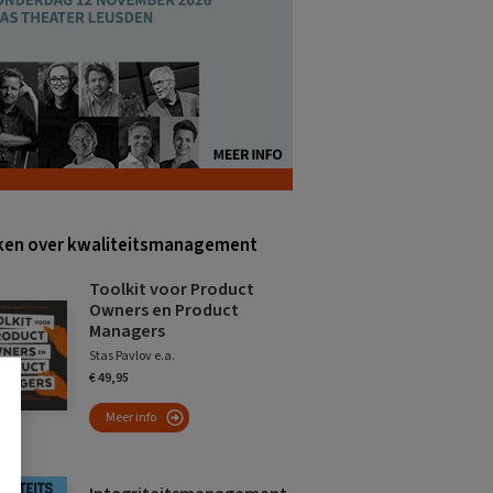
en over kwaliteitsmanagement
Toolkit voor Product
Owners en Product
Managers
Stas Pavlov e.a.
€ 49,95
Meer info