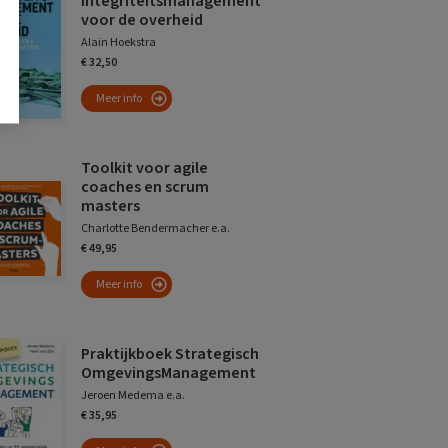
Integriteitsmanagement
voor de overheid
Alain Hoekstra
€ 32,50
Meer info
Toolkit voor agile
coaches en scrum
masters
Charlotte Bendermacher e.a.
€ 49,95
Meer info
Praktijkboek Strategisch
OmgevingsManagement
Jeroen Medema e.a.
€ 35,95